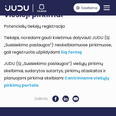
Savitarna
Viešieji pirkimai
Potencialių tiekėjų registracija
Tiekėjai, norėdami gauti kvietimus dalyvauti JUDU (SĮ
„Susisiekimo paslaugos“) neskelbiamuose pirkimuose,
gali registruotis užpildydami
šią formą
.
JUDU (SĮ „Susisiekimo paslaugos“) viešųjų pirkimų
skelbimai, sudarytos sutartys, pirkimų ataskaitos ir
planuojami pirkimai skelbiami
Centriniame viešųjų
pirkimų portale
.
Dalintis: