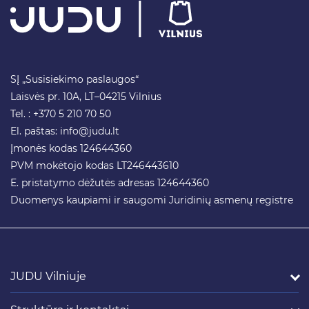
SĮ „Susisiekimo paslaugos“
Laisvės pr. 10A, LT–04215 Vilnius
Tel. : +370 5 210 70 50
El. paštas:
info@judu.lt
Įmonės kodas 124644360
PVM mokėtojo kodas LT246443610
E. pristatymo dėžutės adresas 124644360
Duomenys kaupiami ir saugomi Juridinių asmenų registre
JUDU Vilniuje