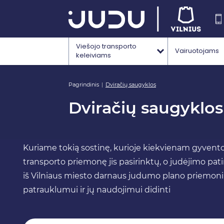
Viešojo transporto
Vairuotojams
keleiviams
Pagrindinis
Dviračių saugyklos
Dviračių saugyklos
Kuriame tokią sostinę, kurioje kiekvienam gyventoj
transporto priemonę jis pasirinktų, o judėjimo pati
iš Vilniaus miesto darnaus judumo plano priemonių
patrauklumui ir jų naudojimui didinti