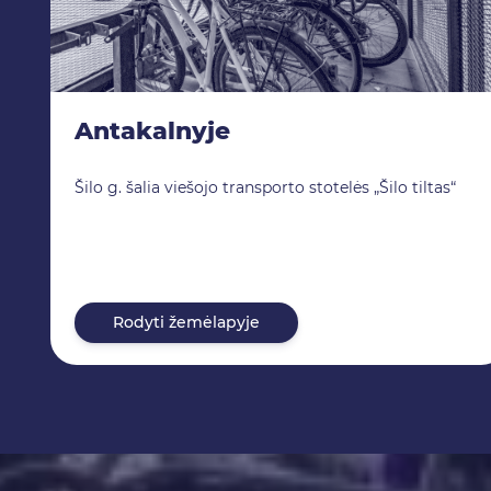
Antakalnyje
Šilo g. šalia viešojo transporto stotelės „Šilo tiltas“
Rodyti žemėlapyje