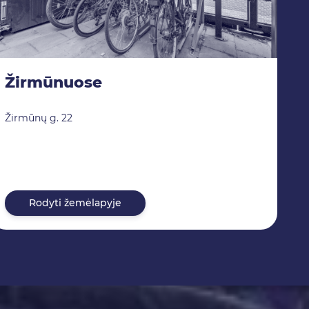
Žirmūnuose
Žirmūnų g. 22
Rodyti žemėlapyje