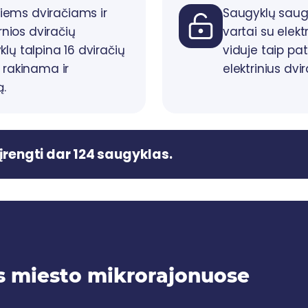
iems dviračiams ir
Saugyklų saug
nios dviračių
vartai su elekt
lų talpina 16 dviračių
viduje taip pat
i rakinama ir
elektrinius dvi
.
įrengti dar 124 saugyklas.
us miesto mikrorajonuose