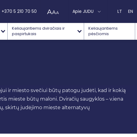
+370 5 210 70 50
Apie JUDU
LT
EN
Keliaujantiems dviračiais ir
Keliaujantiems
paspirtukais
pėsčiomis
ui ir miesto svečiui būtų patogu judėti, kad ir kokią
rtis mieste būtų maloni. Dviračių saugyklos – v.iena
, skirtų judėjimo mieste alternatyvų