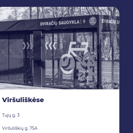
Viršuliškėse
Tujų g. 3
Viršuliškių g. 75A