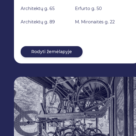
Architektų g. 65
Erfurto g. 50
Architektų g. 89
M. Mironaitės g. 22
Rodyti žemėlapyje