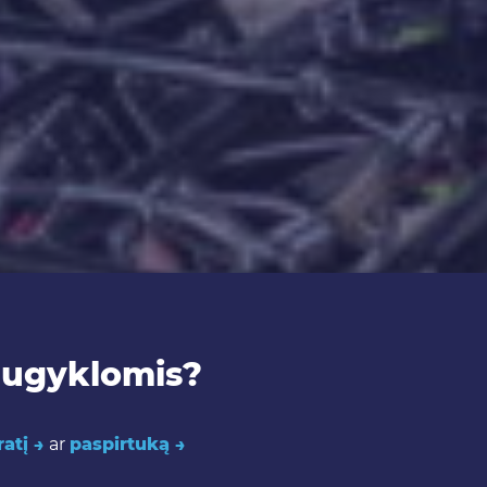
saugyklomis?
ratį →
ar
paspirtuką →