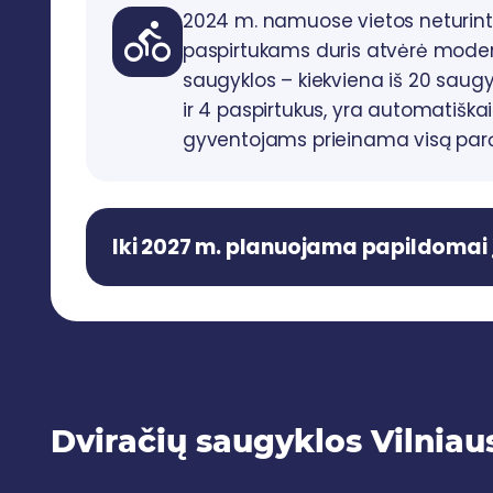
2024 m. namuose vietos neturint
directions_bike
paspirtukams duris atvėrė moder
saugyklos – kiekviena iš 20 saugyk
ir 4 paspirtukus, yra automatiška
gyventojams prieinama visą parą
Iki 2027 m. planuojama papildomai 
Dviračių saugyklos Vilnia