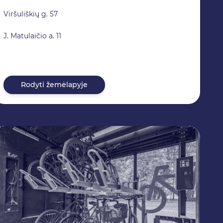
Viršuliškių g. 57
J. Matulaičio a. 11
Rodyti žemėlapyje