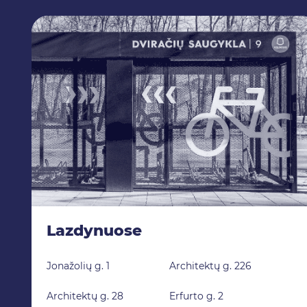
Lazdynuose
Jonažolių g. 1
Architektų g. 226
Architektų g. 28
Erfurto g. 2