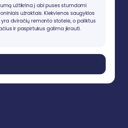
umą užtikrina į abi puses stumdomi
roniniais užraktais. Kiekvienos saugyklos
 yra dviračių remonto stotelė, o paliktus
račius ir paspirtukus galima įkrauti.