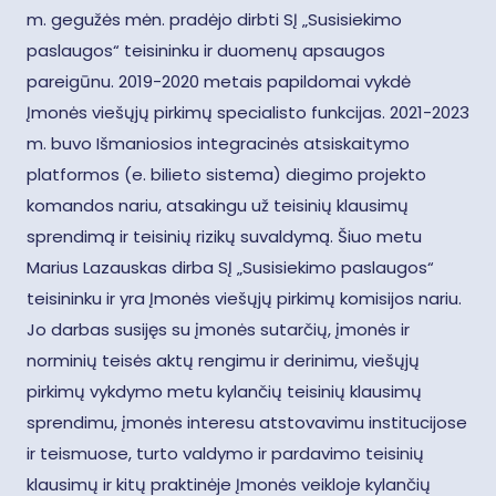
m. gegužės mėn. pradėjo dirbti SĮ „Susisiekimo
paslaugos“ teisininku ir duomenų apsaugos
pareigūnu. 2019-2020 metais papildomai vykdė
Įmonės viešųjų pirkimų specialisto funkcijas. 2021-2023
m. buvo Išmaniosios integracinės atsiskaitymo
platformos (e. bilieto sistema) diegimo projekto
komandos nariu, atsakingu už teisinių klausimų
sprendimą ir teisinių rizikų suvaldymą. Šiuo metu
Marius Lazauskas dirba SĮ „Susisiekimo paslaugos“
teisininku ir yra Įmonės viešųjų pirkimų komisijos nariu.
Jo darbas susijęs su įmonės sutarčių, įmonės ir
norminių teisės aktų rengimu ir derinimu, viešųjų
pirkimų vykdymo metu kylančių teisinių klausimų
sprendimu, įmonės interesu atstovavimu institucijose
ir teismuose, turto valdymo ir pardavimo teisinių
klausimų ir kitų praktinėje Įmonės veikloje kylančių