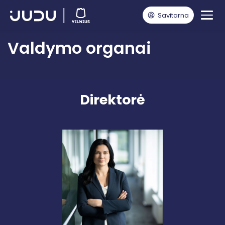
Savitarna
Pagrindinis
Valdymo organai
Valdymo organai
Direktorė