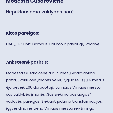
Modesta Gusarovienė
Nepriklausoma valdybos narė
Kitos pareigos:
UAB „LTG Link“ Darnaus judumo ir paslaugų vadovė
Ankstesnė patirtis:
Modesta Gusarovienė turi 15 metų vadovavimo
patirtį įvairiuose įmonės veiklų lygiuose. Iš jų 6 metus
ėjo beveik 200 darbuotojų turinčios Vilniaus miesto
savivaldybės įmonės „Susisiekimo paslaugos“
vadovės pareigas. Siekiant judumo transformacijos,
įgyvendino ne vieną Vilniaus miestui reikšmingą