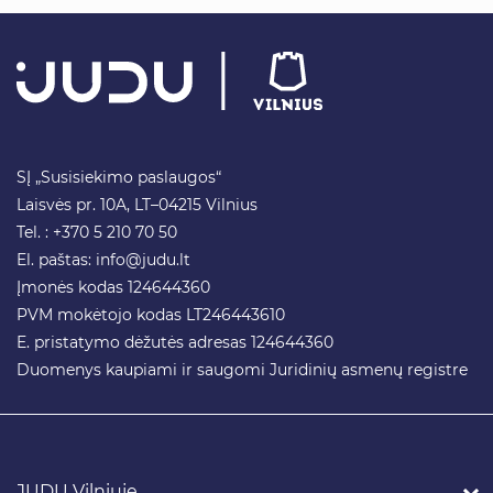
SĮ „Susisiekimo paslaugos“
Laisvės pr. 10A, LT–04215 Vilnius
Tel. : +370 5 210 70 50
El. paštas:
info@judu.lt
Įmonės kodas 124644360
PVM mokėtojo kodas LT246443610
E. pristatymo dėžutės adresas 124644360
Duomenys kaupiami ir saugomi Juridinių asmenų registre
JUDU Vilniuje