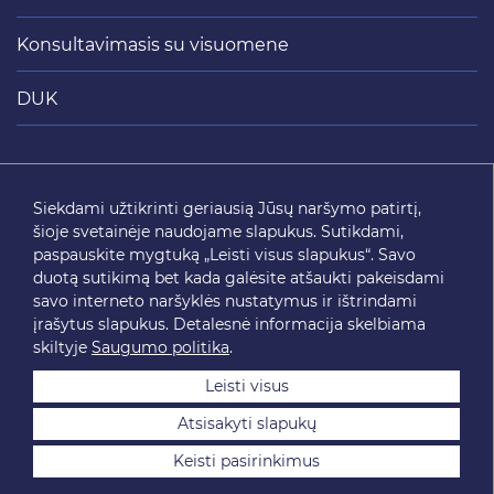
Konsultavimasis su visuomene
DUK
Siųsti
Siekdami užtikrinti geriausią Jūsų naršymo patirtį,
šioje svetainėje naudojame slapukus. Sutikdami,
SEKITE MUS
paspauskite mygtuką „Leisti visus slapukus“. Savo
duotą sutikimą bet kada galėsite atšaukti pakeisdami
savo interneto naršyklės nustatymus ir ištrindami
įrašytus slapukus. Detalesnė informacija skelbiama
skiltyje
Saugumo politika
.
Leisti visus
Atsisakyti slapukų
2026 © SĮ „Susisiekimo paslaugos“. Visos teisės saugomos.
Keisti pasirinkimus
Svetainės medis