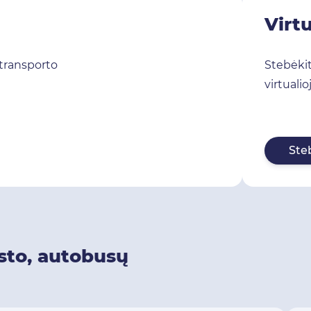
Virtu
 transporto
Stebėkit
virtualio
Steb
osto, autobusų