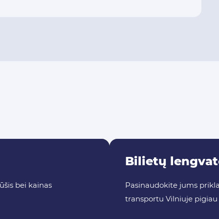
Bilietų lengva
rūšis bei kainas
Pasinaudokite jums prikla
transportu Vilniuje pigiau