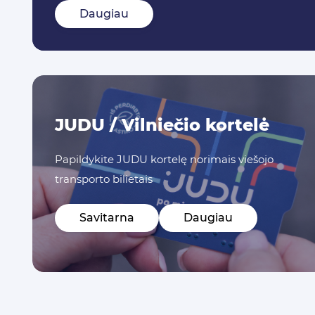
Daugiau
JUDU / Vilniečio kortelė
Papildykite JUDU kortelę norimais viešojo
transporto bilietais
Savitarna
Daugiau