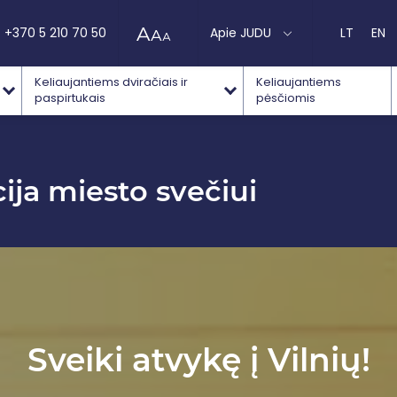
+370 5 210 70 50
Apie JUDU
LT
EN
Keliaujantiems dviračiais ir
Keliaujantiems
paspirtukais
pėsčiomis
ja miesto svečiui
Sveiki atvykę į Vilnių!