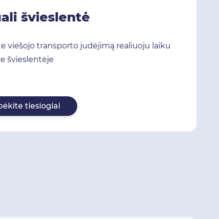
ali švieslentė
e viešojo transporto judėjimą realiuoju laiku
je švieslentėje
ėkite tiesiogiai