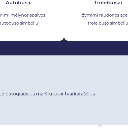
Autobusai
Troleibusai
mimi mėlynos spalvos
žymimi raudonos spa
autobuso simboliu)
troleibuso simboliu
te patogiausius maršrutus ir tvarkaraščius
ą