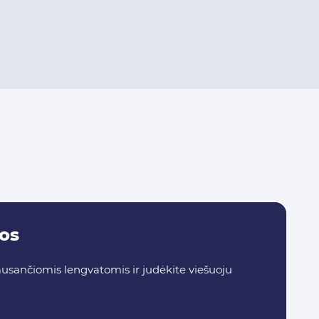
tos
usančiomis lengvatomis ir judėkite viešuoju