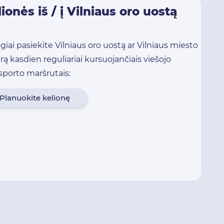
ionės iš / į Vilniaus oro uostą
giai pasiekite Vilniaus oro uostą ar Vilniaus miesto
rą kasdien reguliariai kursuojančiais viešojo
sporto maršrutais:
Planuokite kelionę