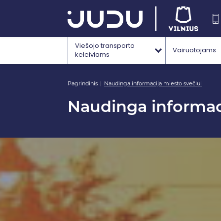
Viešojo transporto
Vairuotojams
keleiviams
Pagrindinis
Naudinga informacija miesto svečiui
Naudinga informaci