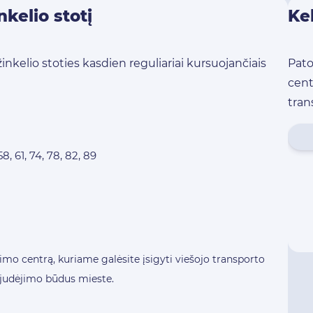
nkelio stotį
Kel
žinkelio stoties kasdien reguliariai kursuojančiais
Pato
cent
tran
4, 58, 61, 74, 78, 82, 89
imo centrą, kuriame galėsite įsigyti viešojo transporto
s judėjimo būdus mieste.