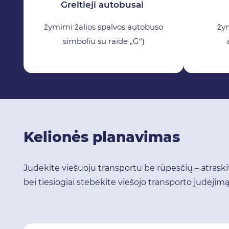
Greitieji autobusai
žymimi žalios spalvos autobuso
žy
simboliu su raide „G“)
Kelionės planavimas
Judėkite viešuoju transportu be rūpesčių – atraski
bei tiesiogiai stebėkite viešojo transporto judėjim