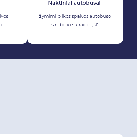
Naktiniai autobusai
lvos
žymimi pilkos spalvos autobuso
)
simboliu su raide „N“