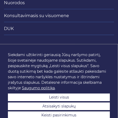
Nuorodos
Konsultavimasis su visuomene
DUK
Siųsti
Siekdami užtikrinti geriausią Jūsų naršymo patirtį,
šioje svetainėje naudojame slapukus. Sutikdami,
SEKITE MUS
paspauskite mygtuką „Leisti visus slapukus“. Savo
duotą sutikimą bet kada galėsite atšaukti pakeisdami
savo interneto naršyklės nustatymus ir ištrindami
įrašytus slapukus. Detalesnė informacija skelbiama
skiltyje
Saugumo politika
.
Leisti visus
Atsisakyti slapukų
2026 © SĮ „Susisiekimo paslaugos“. Visos teisės saugomos.
Keisti pasirinkimus