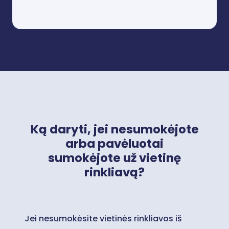
Ką daryti, jei nesumokėjote
arba pavėluotai
sumokėjote už vietinę
rinkliavą?
Jei nesumokėsite vietinės rinkliavos iš