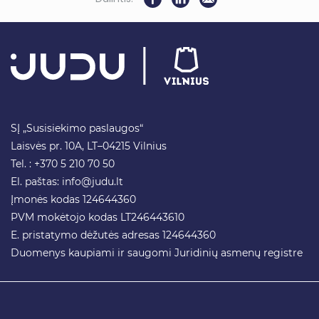
SĮ „Susisiekimo paslaugos“
Laisvės pr. 10A, LT–04215 Vilnius
Tel. : +370 5 210 70 50
El. paštas:
info@judu.lt
Įmonės kodas 124644360
PVM mokėtojo kodas LT246443610
E. pristatymo dėžutės adresas 124644360
Duomenys kaupiami ir saugomi Juridinių asmenų registre