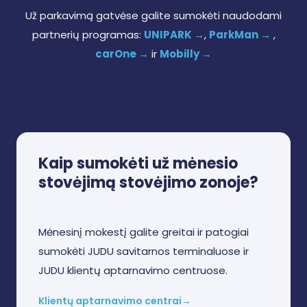
Už parkavimą gatvėse galite sumokėti naudodami
partnerių programas:
UNIPARK →
,
ParkMan →
,
carOne →
ir
Mobilly →
Kaip sumokėti už mėnesio
stovėjimą stovėjimo zonoje?
Mėnesinį mokestį galite greitai ir patogiai
sumokėti JUDU savitarnos terminaluose ir
JUDU klientų aptarnavimo centruose.
Klientų aptarnavimo centrai→