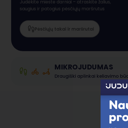
Judėkite mieste darniai – atraskite žalius,
saugius ir patogius pėsčiųjų maršrutus
Pėsčiųjų takai ir maršrutai
MIKROJUDUMAS
Draugiški aplinkai keliavimo būd