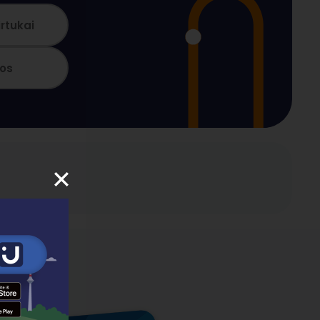
irtukai
los