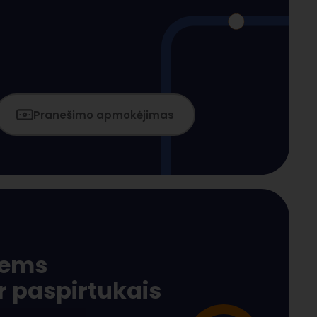
Pranešimo apmokėjimas
iems
ir paspirtukais