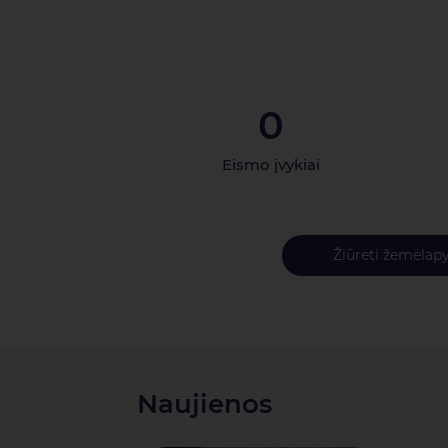
0
Eismo įvykiai
Žiūrėti žemėlapy
Naujienos