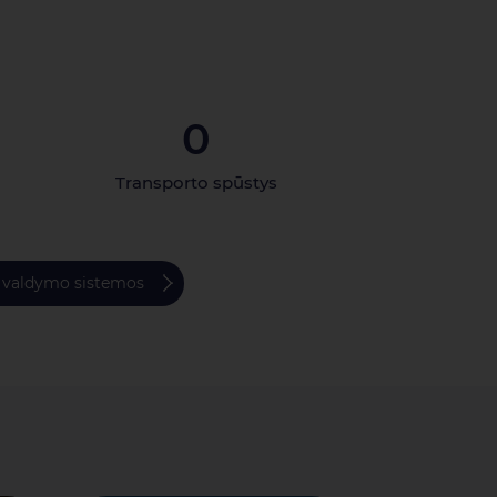
0
Transporto spūstys
 valdymo sistemos