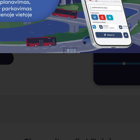
elės likutį
erį