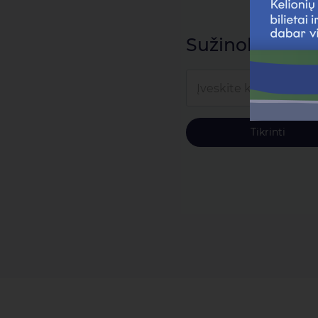
Sužinokite kort
Įveskite kortelės num
Tikrinti