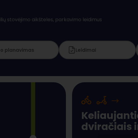
lių stovėjimo aikšteles, parkavimo leidimus
o planavimas
Leidimai
Keliaujant
dviračiais 