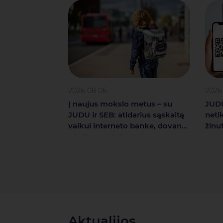
2026 08 06
2026
Į naujus mokslo metus – su
JUDU
JUDU ir SEB: atidarius sąskaitą
neti
vaikui interneto banke, dovana
žinu
– kelionės viešuoju transportu
Aktualijos