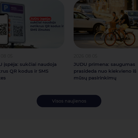
 08 05
2026 08 05
 įspėja: sukčiai naudoja
JUDU primena: saugumas
krus QR kodus ir SMS
prasideda nuo kiekvieno iš
tes
mūsų pasirinkimų
Visos naujienos