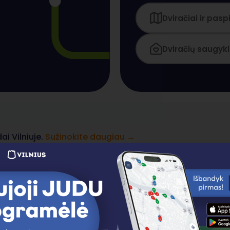
Dviračiai ir pasp
Dviračių saugyk
ai Vilniuje.
Sužinokite daugiau →