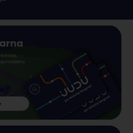
tarna
 kortelę,
 apmokėkite
e