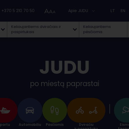
+370 5 210 70 50
Apie JUDU
LT
EN
Keliaujantiems dviračiais ir
Keliaujantiems
paspirtukais
pėsčiomis
JUDU
po miestą paprastai
sportu
Automobiliu
Pėsčiomis
Dviračiu
Eism
ir paspirtuku
tiesio