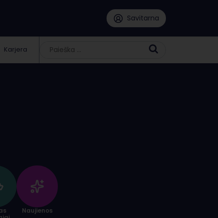
Savitarna
Karjera
as
Naujienos
giai