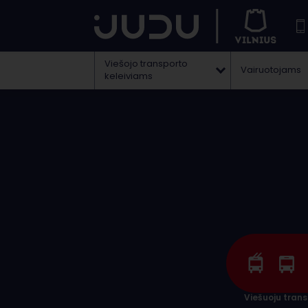
Viešojo transporto
Vairuotojams
keleiviams
Viešuoju tran