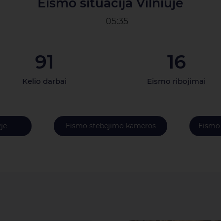
Eismo situacija Vilniuje
05:35
91
16
Kelio darbai
Eismo ribojimai
je
Eismo stebėjimo kameros
Eismo