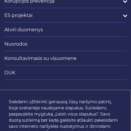
Korupcijos prevencija
ES projektai
Atviri duomenys
Nuorodos
Konsultavimasis su visuomene
DUK
Siųsti
Siekdami užtikrinti geriausią Jūsų naršymo patirtį,
šioje svetainėje naudojame slapukus. Sutikdami,
SEKITE MUS
paspauskite mygtuką „Leisti visus slapukus“. Savo
duotą sutikimą bet kada galėsite atšaukti pakeisdami
savo interneto naršyklės nustatymus ir ištrindami