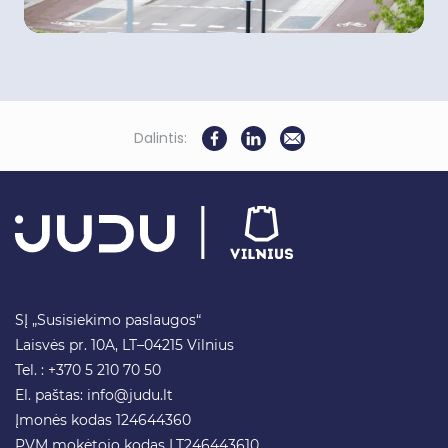
Dalintis:
SĮ „Susisiekimo paslaugos“
Laisvės pr. 10A, LT–04215 Vilnius
Tel. : +370 5 210 70 50
El. paštas:
info@judu.lt
Įmonės kodas 124644360
PVM mokėtojo kodas LT246443610