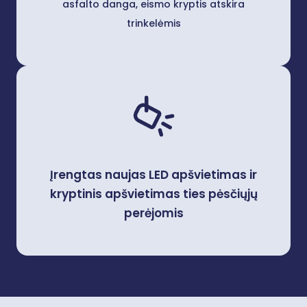
asfalto danga, eismo kryptis atskira
trinkelėmis​
Įrengtas naujas LED apšvietimas ir
kryptinis apšvietimas ties pėsčiųjų
perėjomis​