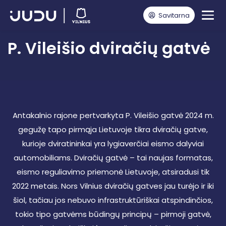
Savitarna
Pagrindinis
Privatu: Gatvių modernizacija
P. Vileišio dviračių gatvė
P. Vileišio dviračių gatvė
Antakalnio rajone pertvarkyta P. Vileišio gatvė 2024 m.
gegužę tapo pirmąja Lietuvoje tikra dviračių gatve,
kurioje dviratininkai yra lygiaverčiai eismo dalyviai
automobiliams. Dviračių gatvė – tai naujas formatas,
eismo reguliavimo priemonė Lietuvoje, atsiradusi tik
2022 metais. Nors Vilnius dviračių gatves jau turėjo ir iki
šiol, tačiau jos nebuvo infrastruktūriškai atspindinčios,
tokio tipo gatvėms būdingų principų – pirmoji gatvė,