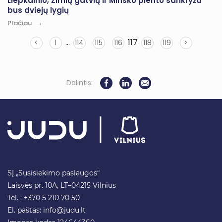
Liepkalnio, Žirnių gatvių ir Minsko plento sankryža
bus dviejų lygių
Plačiau
…
117
<
1
114
115
116
118
119
>
Dalintis:
SĮ „Susisiekimo paslaugos“
Laisvės pr. 10A, LT–04215 Vilnius
Tel. : +370 5 210 70 50
El. paštas:
info@judu.lt