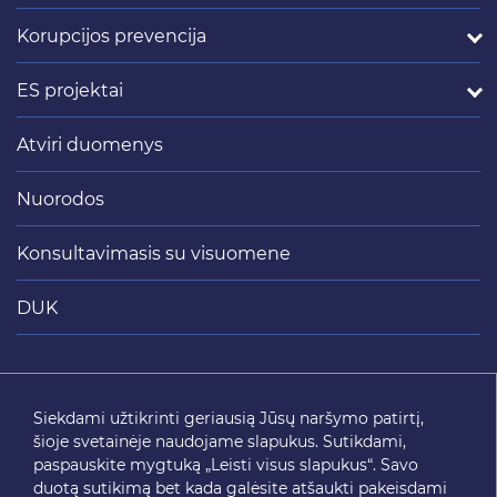
Korupcijos prevencija
ES projektai
Atviri duomenys
Nuorodos
Konsultavimasis su visuomene
DUK
Siųsti
Siekdami užtikrinti geriausią Jūsų naršymo patirtį,
šioje svetainėje naudojame slapukus. Sutikdami,
SEKITE MUS
paspauskite mygtuką „Leisti visus slapukus“. Savo
duotą sutikimą bet kada galėsite atšaukti pakeisdami