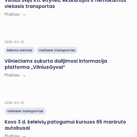
Vilnius švęs K11: eitynės, ekskursijos ir nemokamas
viešasis transportas
Plačiau
2019-03-01
Miesto eismas
Viešasis transportas
Vilniečiams sukurta dalijimosi informacija
platforma „VilniusGyvai“
Plačiau
2019-03-01
Viešasis transportas
Kovo 3 d. keleivių patogumui kursuos 65 maršruto
autobusai
Plačiau