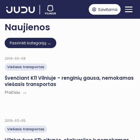
Savitarna
Pagrindinis
Naujienos
Naujienos
Pasirinkti kategoriją
2019-03-08
Viešasis transportas
Švenčiant K11 Vilniuje – renginių gausa, nemokamas
viešasis transportas
Plačiau
2019-03-05
Viešasis transportas