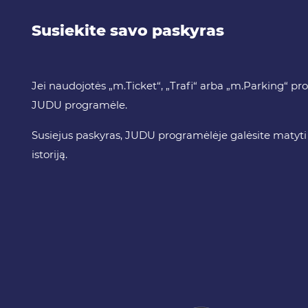
Susiekite savo paskyras
Jei naudojotės „m.Ticket“, „Trafi“ arba „m.Parking“ p
JUDU programėle.
Susiejus paskyras, JUDU programėlėje galėsite matyti g
istoriją.