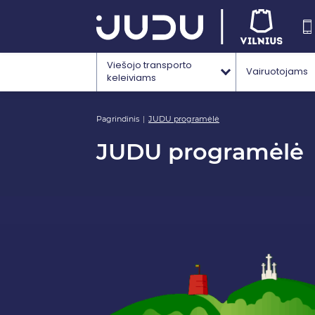
Viešojo transporto
Vairuotojams
keleiviams
Pagrindinis
JUDU programėlė
JUDU programėlė