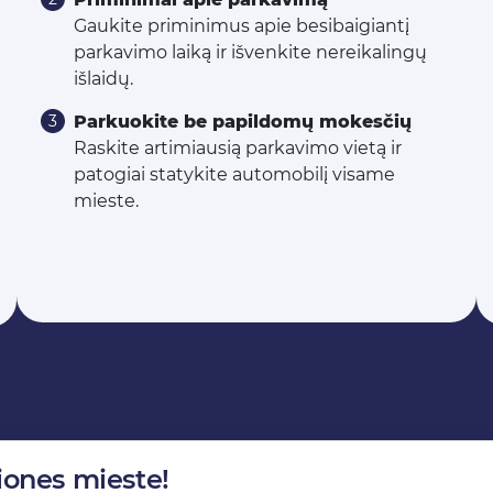
Gaukite priminimus apie besibaigiantį
parkavimo laiką ir išvenkite nereikalingų
išlaidų.
Parkuokite be papildomų mokesčių
Raskite artimiausią parkavimo vietą ir
patogiai statykite automobilį visame
mieste.
iones mieste!