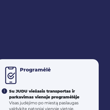
Programėlė
Su JUDU viešasis transportas ir
parkavimas vienoje programėlėje
Visas judėjimo po miestą paslaugas
valdykite patogiai vienoje vietoje.