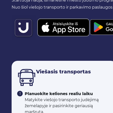
Startuoja nauja, išmanesnė miesto judumo programė
Nuo šiol viešojo transporto ir parkavimo paslaugos 
Viešasis transportas
Planuokite keliones realiu laiku
Matykite viešojo transporto judėjimą
žemėlapyje ir pasirinkite geriausią
maršrutą.