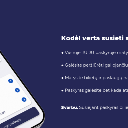
Kodėl verta susieti
● Vienoje JUDU paskyroje matys
● Galėsite peržiūrėti galiojančiu
● Matysite bilietų ir paslaugų n
● Paskyras galėsite bet kada atsi
Svarbu.
Susiejant paskyras bili