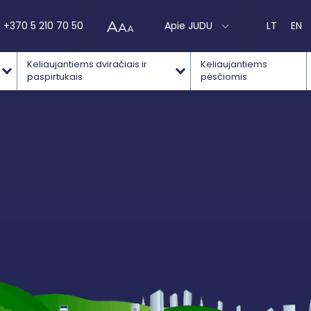
+370 5 210 70 50
Apie JUDU
LT
EN
Keliaujantiems dviračiais ir
Keliaujantiems
paspirtukais
pėsčiomis