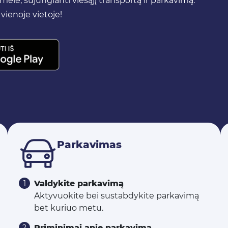
lė, sujungianti viešąjį transportą ir parkavimą.
vienoje vietoje!
Parkavimas
Valdykite parkavimą
Aktyvuokite bei sustabdykite parkavimą
bet kuriuo metu.
Priminimai apie parkavimą