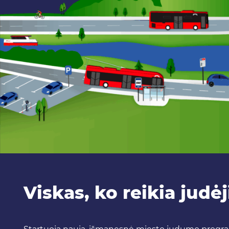
Viskas, ko reikia judė