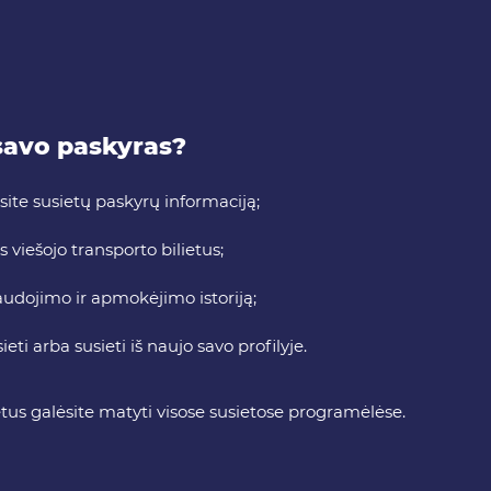
 savo paskyras?
ite susietų paskyrų informaciją;
s viešojo transporto bilietus;
audojimo ir apmokėjimo istoriją;
eti arba susieti iš naujo savo profilyje.
etus galėsite matyti visose susietose programėlėse.