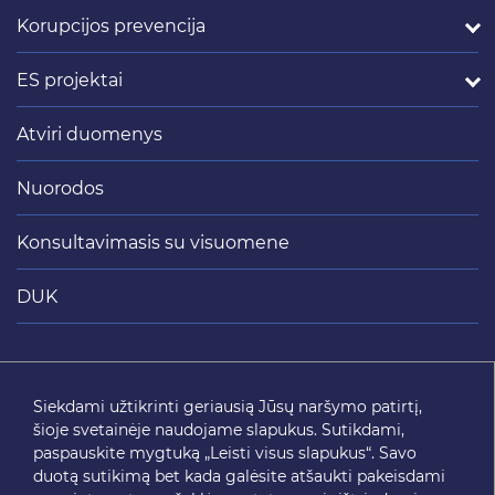
Korupcijos prevencija
ES projektai
Atviri duomenys
Nuorodos
Konsultavimasis su visuomene
DUK
Siųsti
Siekdami užtikrinti geriausią Jūsų naršymo patirtį,
šioje svetainėje naudojame slapukus. Sutikdami,
SEKITE MUS
paspauskite mygtuką „Leisti visus slapukus“. Savo
duotą sutikimą bet kada galėsite atšaukti pakeisdami