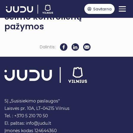
Savitarna
Seimo kontrolierių
pažymos
Dalintis:
SĮ „Susisiekimo paslaugos“
Laisvės pr. 10A, LT–04215 Vilnius
Tel. : +370 5 210 70 50
El. paštas:
info@judu.lt
Įmonės kodas 124644360