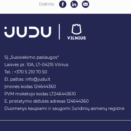
Dalintis:
SĮ „Susisiekimo paslaugos“
Laisvės pr. 10A, LT–04215 Vilnius
Tel. : +370 5 210 70 50
El. paštas:
info@judu.lt
Įmonės kodas 124644360
PVM mokėtojo kodas LT246443610
E. pristatymo dėžutės adresas 124644360
Duomenys kaupiami ir saugomi Juridinių asmenų registre