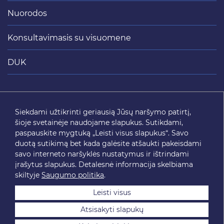
Nuorodos
Konsultavimasis su visuomene
DUK
Siųsti
Siekdami užtikrinti geriausią Jūsų naršymo patirtį,
šioje svetainėje naudojame slapukus. Sutikdami,
SEKITE MUS
paspauskite mygtuką „Leisti visus slapukus“. Savo
duotą sutikimą bet kada galėsite atšaukti pakeisdami
savo interneto naršyklės nustatymus ir ištrindami
įrašytus slapukus. Detalesnė informacija skelbiama
skiltyje
Saugumo politika
.
Leisti visus
Atsisakyti slapukų
2026 © SĮ „Susisiekimo paslaugos“. Visos teisės saugomos.