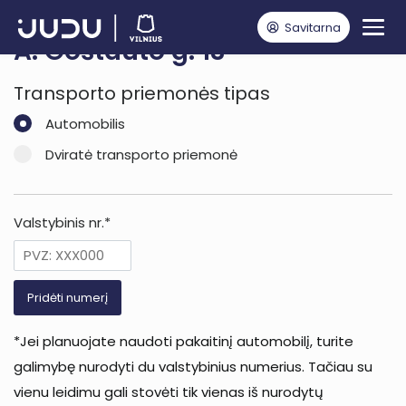
Savitarna
A. Goštauto g. 13
Transporto priemonės tipas
Automobilis
Dviratė transporto priemonė
Valstybinis nr.*
Pridėti numerį
*Jei planuojate naudoti pakaitinį automobilį, turite
galimybę nurodyti du valstybinius numerius. Tačiau su
vienu leidimu gali stovėti tik vienas iš nurodytų