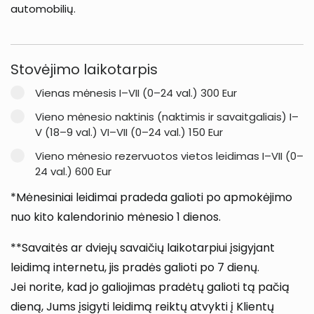
automobilių.
Stovėjimo laikotarpis
Vienas mėnesis I–VII (0–24 val.) 300 Eur
Vieno mėnesio naktinis (naktimis ir savaitgaliais) I–
V (18–9 val.) VI–VII (0–24 val.) 150 Eur
Vieno mėnesio rezervuotos vietos leidimas I–VII (0–
24 val.) 600 Eur
*Mėnesiniai leidimai pradeda galioti po apmokėjimo
nuo kito kalendorinio mėnesio 1 dienos.
**Savaitės ar dviejų savaičių laikotarpiui įsigyjant
leidimą internetu, jis pradės galioti po 7 dienų.
Jei norite, kad jo galiojimas pradėtų galioti tą pačią
dieną, Jums įsigyti leidimą reiktų atvykti į Klientų