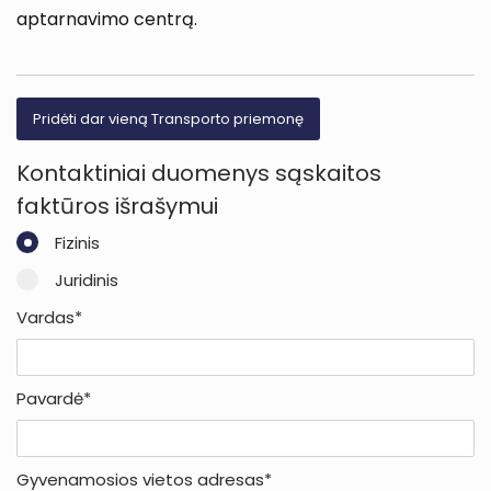
aptarnavimo centrą.
Pridėti dar vieną Transporto priemonę
Kontaktiniai duomenys sąskaitos
faktūros išrašymui
Fizinis
Juridinis
Vardas*
Pavardė*
Gyvenamosios vietos adresas*