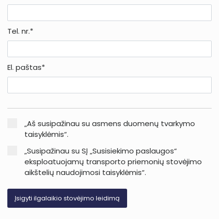
Tel. nr.*
El. paštas*
„Aš susipažinau su asmens duomenų tvarkymo
taisyklėmis“.
„Susipažinau su SĮ „Susisiekimo paslaugos“
eksploatuojamų transporto priemonių stovėjimo
aikštelių naudojimosi taisyklėmis“.
Įsigyti ilgalaikio stovėjimo leidimą