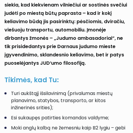
siekia, kad kiekvienam vilniečiui ar sostinės svečiui
judėti po miestą būtų paprasta – kad ir kokį
keliavimo būdą jis pasirinktų: pėsčiomis, dviračiu,
viešuoju transportu, automobiliu. Įmonėje
dirbantys žmonės – „Judumo ambasadoriai“, ne
tik prisidedantys prie Darnaus judumo mieste
įgyvendinimo, sklandesnio keliavimo, bet ir patys
puoselėjantys JUD‘umo filosofiją.
Tikimės, kad Tu:
Turi aukštąjį išsilavinimą (privalumas miestų
planavimo, statybos, transporto, ar kitos
inžinerinės srities);
Esi sukaupęs patirties komandos valdyme;
Moki anglų kalbą ne žemesniu kaip B2 lygiu – gebi