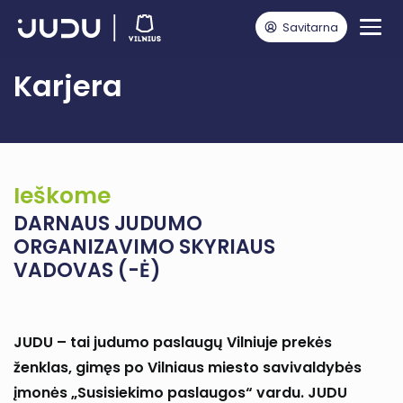
Savitarna
Pagrindinis
DARNAUS JUDUMO ORGANIZAVIMO SKYRIAUS VADOVAS (-Ė)
Karjera
Ieškome
DARNAUS JUDUMO
ORGANIZAVIMO SKYRIAUS
VADOVAS (-Ė)
JUDU – tai judumo paslaugų Vilniuje prekės
ženklas, gimęs po Vilniaus miesto savivaldybės
įmonės „Susisiekimo paslaugos“ vardu. JUDU