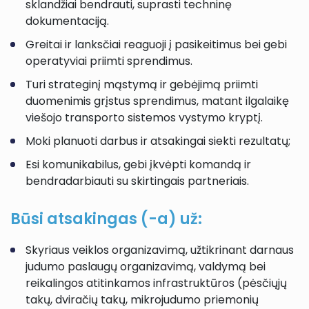
sklandžiai bendrauti, suprasti techninę
dokumentaciją.
Greitai ir lanksčiai reaguoji į pasikeitimus bei gebi
operatyviai priimti sprendimus.
Turi strateginį mąstymą ir gebėjimą priimti
duomenimis grįstus sprendimus, matant ilgalaikę
viešojo transporto sistemos vystymo kryptį.
Moki planuoti darbus ir atsakingai siekti rezultatų;
Esi komunikabilus, gebi įkvėpti komandą ir
bendradarbiauti su skirtingais partneriais.
Būsi atsakingas (-a) už:
Skyriaus veiklos organizavimą, užtikrinant darnaus
judumo paslaugų organizavimą, valdymą bei
reikalingos atitinkamos infrastruktūros (pėsčiųjų
takų, dviračių takų, mikrojudumo priemonių