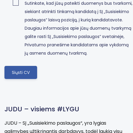
Sutinkate, kad jūsų pateikti duomenys bus tvarkomi,
siekiant atrinkti tinkamą kandidatą į SĮ „Susisiekimo
paslaugos“ laisvą poziciją, į kurią kandidatavote.
Daugiau informacijos apie jūsų duomenų tvarkymą
galite rasti SĮ „Susisiekimo paslaugos“ svetainėje,
Privatumo pranešime kandidatams apie vykdomą
jų asmens duomenų tvarkmą.
JUDU – visiems #LYGU
JUDU – SĮ „Susisiekimo paslaugos“, yra lygias
galimybes užtikrinantis darbdavys, todėl laukia visų