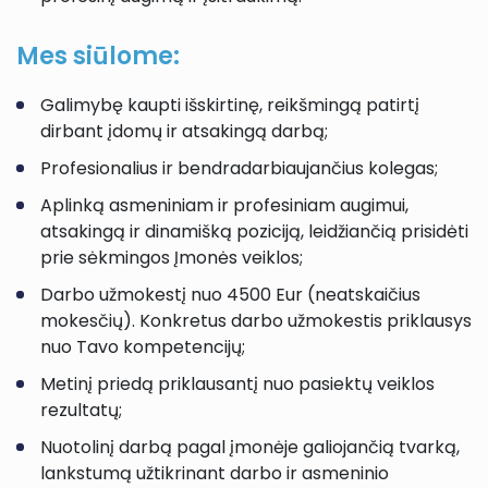
Mes siūlome:
Galimybę kaupti išskirtinę, reikšmingą patirtį
dirbant įdomų ir atsakingą darbą;
Profesionalius ir bendradarbiaujančius kolegas;
Aplinką asmeniniam ir profesiniam augimui,
atsakingą ir dinamišką poziciją, leidžiančią prisidėti
prie sėkmingos Įmonės veiklos;
Darbo užmokestį nuo 4500 Eur (neatskaičius
mokesčių). Konkretus darbo užmokestis priklausys
nuo Tavo kompetencijų;
Metinį priedą priklausantį nuo pasiektų veiklos
rezultatų;
Nuotolinį darbą pagal įmonėje galiojančią tvarką,
lankstumą užtikrinant darbo ir asmeninio