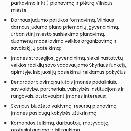
parkavimo ir kt.) planavimą ir plėtrą Vilniaus
mieste.
Darnaus judumo politikos formavimą, Vilniaus
darnaus judumo plano priemonių įgyvendinimą,
urbanistinį miesto susisiekimo planavimą,
duomenų modeliavimo veiklos organizavimą ir
savalaikį jų pateikimą;
Įmonės strategijos įgyvendinimą, sieksi nustatytų
veiklos rodiklių savo vadovaujamo Skyriaus funkcijų
apimtyje, inicijuosi jų pasiekimui reikiamus pokyčius;
Bendradarbiavimą su kitais įmonės padaliniais,
savivaldybe, partneriais, valstybės institucijomis ir
rangovais, atstovaujant įmonės interesus;
Skyriaus biudžeto valdymą, resursų planavimą,
įmonės paslaugų kokybės užtikrinimą.
Komandos telkimą, darbuotojų motyvaciją,
profesinį augimą ir įsitraukimą.