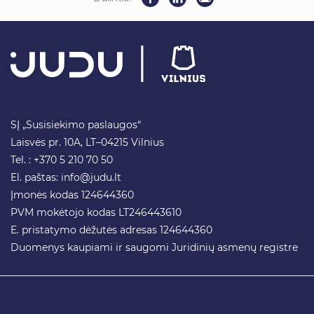
SĮ „Susisiekimo paslaugos“
Laisvės pr. 10A, LT–04215 Vilnius
Tel. : +370 5 210 70 50
El. paštas:
info@judu.lt
Įmonės kodas 124644360
PVM mokėtojo kodas LT246443610
E. pristatymo dėžutės adresas 124644360
Duomenys kaupiami ir saugomi Juridinių asmenų registre