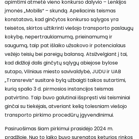
apimtimi atmetė vieno konkurso dalyvio – Lenkijos
įmonės „Mobilis“ – skundą. Apeliacinis teismas
konstatavo, kad ginčytos konkurso sąlygos yra
teisėtos, skirtos užtikrinti viešojo transporto paslaugų
kokybę, nepertraukiamumą, prieinamumą ir
saugumą, taip pat išlaiko užsakovo ir potencialaus
vežėjo teisių bei pareigų balansą. Atsižvelgiant į tai,
kad didžioji dalis ginčytų sąlygų abiejose bylose
sutapo, Vilniaus miesto savivaldybė, JUDU ir UAB
„Transrevis“ susitarė bylą užbaigti taikos sutartimi,
kurią spalio 3 d. pirmosios instancijos teismas
patvirtino. Taip buvo galutinai išspręsti visi teisminiai
ginčai su tiekėjais, atveriant kelią tolesniam viešojo
transporto pirkimo procedūrų įgyvendinimui.
Pasiruošimas šiam pirkimui prasidėjo 2024 m.
pradžioje. Nuo to laiko buvo surengtos keturios rinkos