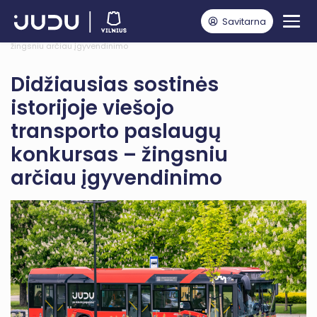
Savitarna
Pagrindinis
Naujienos
Viešasis transportas
Didžiausias sostinės istorijoje viešojo transporto paslaugų konkursas –
žingsniu arčiau įgyvendinimo
Didžiausias sostinės
istorijoje viešojo
transporto paslaugų
konkursas – žingsniu
arčiau įgyvendinimo