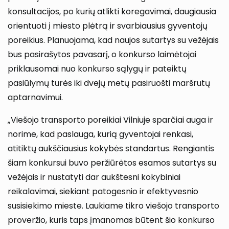
konsultacijos, po kurių atlikti koregavimai, daugiausia
orientuoti į miesto plėtrą ir svarbiausius gyventojų
poreikius. Planuojama, kad naujos sutartys su vežėjais
bus pasirašytos pavasarį, o konkurso laimėtojai
priklausomai nuo konkurso sąlygų ir pateiktų
pasiūlymų turės iki dvejų metų pasiruošti maršrutų
aptarnavimui.
„Viešojo transporto poreikiai Vilniuje sparčiai auga ir
norime, kad paslauga, kurią gyventojai renkasi,
atitiktų aukščiausius kokybės standartus. Rengiantis
šiam konkursui buvo peržiūrėtos esamos sutartys su
vežėjais ir nustatyti dar aukštesni kokybiniai
reikalavimai, siekiant patogesnio ir efektyvesnio
susisiekimo mieste. Laukiame tikro viešojo transporto
proveržio, kuris taps įmanomas būtent šio konkurso