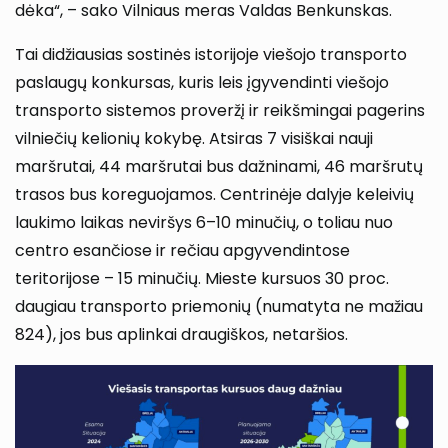
dėka“, – sako Vilniaus meras Valdas Benkunskas.
Tai didžiausias sostinės istorijoje viešojo transporto
paslaugų konkursas, kuris leis įgyvendinti viešojo
transporto sistemos proveržį ir reikšmingai pagerins
vilniečių kelionių kokybę. Atsiras 7 visiškai nauji
maršrutai, 44 maršrutai bus dažninami, 46 maršrutų
trasos bus koreguojamos. Centrinėje dalyje keleivių
laukimo laikas neviršys 6–10 minučių, o toliau nuo
centro esančiose ir rečiau apgyvendintose
teritorijose – 15 minučių. Mieste kursuos 30 proc.
daugiau transporto priemonių (numatyta ne mažiau
824), jos bus aplinkai draugiškos, netaršios.