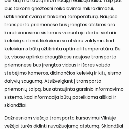
bei kitų maršrutų informaciją realiuoju laiku. Taip pat
bus taikomi griežtesni reikalavimai mikroklimatui,
užtikrinant švarą ir tinkamą temperatūrą. Naujose
transporto priemonėse bus įrengtos atskiros oro
kondicionavimo sistemos vairuotojo darbo vietai ir
keleivių salonui, kiekviena su atskiru valdymu, kad
keleiviams būtų užtikrinta optimali temperatūra. Be
to, visose aplinkai draugiškose naujose transporto
priemonėse bus įrengtos vidaus ir išorės vaizdo
stebėjimo kameros, didinančios keleivių ir kitų eismo
dalyvių saugumą. Atsižvelgiant į transporto
priemonių talpą, bus atnaujinta garsinio informavimo
sistema, kad informacija būtų pateikiama aiškiai ir
sklandžiai.
Dažnesniam viešojo transporto kursavimui Vilniuje
vežėjai turės didinti nuvažiuojamą atstumą. Sklandžiai