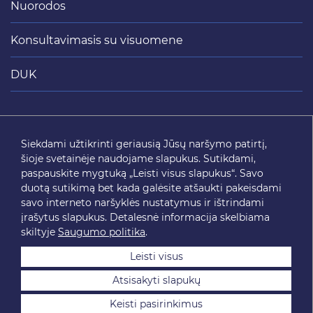
Nuorodos
Konsultavimasis su visuomene
DUK
Siųsti
Siekdami užtikrinti geriausią Jūsų naršymo patirtį,
šioje svetainėje naudojame slapukus. Sutikdami,
SEKITE MUS
paspauskite mygtuką „Leisti visus slapukus“. Savo
duotą sutikimą bet kada galėsite atšaukti pakeisdami
savo interneto naršyklės nustatymus ir ištrindami
įrašytus slapukus. Detalesnė informacija skelbiama
skiltyje
Saugumo politika
.
Leisti visus
Atsisakyti slapukų
2026 © SĮ „Susisiekimo paslaugos“. Visos teisės saugomos.
Keisti pasirinkimus