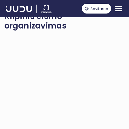
Savitarna
Kilpinis eismo
organizavimas