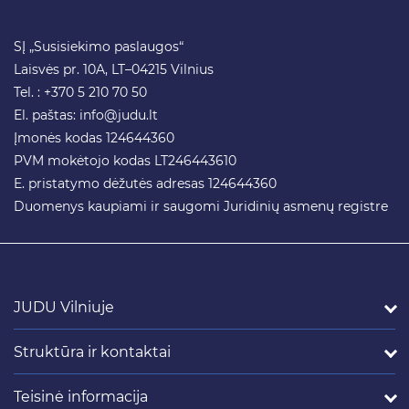
SĮ „Susisiekimo paslaugos“
Laisvės pr. 10A, LT–04215 Vilnius
Tel. : +370 5 210 70 50
El. paštas:
info@judu.lt
Įmonės kodas 124644360
PVM mokėtojo kodas LT246443610
E. pristatymo dėžutės adresas 124644360
Duomenys kaupiami ir saugomi Juridinių asmenų registre
JUDU Vilniuje
Struktūra ir kontaktai
Teisinė informacija