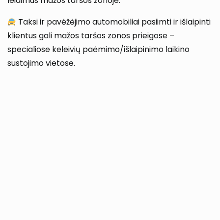
leidimus mažos taršos zonoje.
Taksi ir pavėžėjimo automobiliai pasiimti ir išlaipinti
klientus gali mažos taršos zonos prieigose –
specialiose keleivių paėmimo/išlaipinimo laikino
sustojimo vietose.