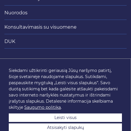
Nuorodos
Konsultavimasis su visuomene
DUK
Siųsti
Siekdami užtikrinti geriausią Jūsų naršymo patirtį,
šioje svetainėje naudojame slapukus. Sutikdami,
SEKITE MUS
paspauskite mygtuką „Leisti visus slapukus“. Savo
duotą sutikimą bet kada galėsite atšaukti pakeisdami
savo interneto naršyklės nustatymus ir ištrindami
įrašytus slapukus. Detalesnė informacija skelbiama
skiltyje
Saugumo politika
.
Leisti visus
Atsisakyti slapukų