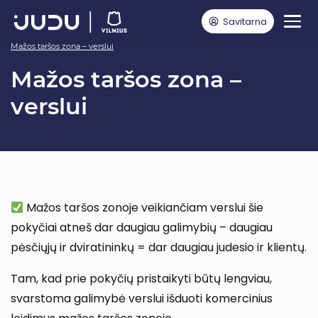
Savitarna
Pagrindinis
Mažos taršos zona Vilniaus senamiestyje
Mažos taršos zona – verslui
Mažos taršos zona –
verslui
.
Mažos taršos zonoje veikiančiam verslui šie
pokyčiai atneš dar daugiau galimybių – daugiau
pėsčiųjų ir dviratininkų = dar daugiau judesio ir klientų.
Tam, kad prie pokyčių pristaikyti būtų lengviau,
svarstoma galimybė verslui išduoti komercinius