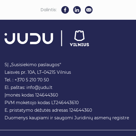
Dalintis:
SĮ „Susisiekimo paslaugos“
Laisvės pr. 10A, LT–04215 Vilnius
Tel. : +370 5 210 70 50
El. paštas:
info@judu.lt
Įmonės kodas 124644360
PVM mokėtojo kodas LT246443610
E. pristatymo dėžutės adresas 124644360
Duomenys kaupiami ir saugomi Juridinių asmenų registre