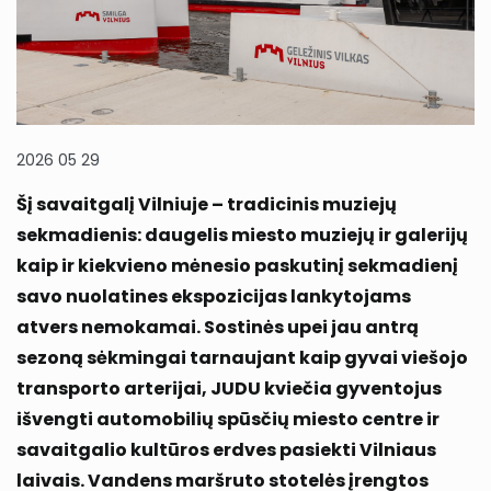
2026 05 29
Šį savaitgalį Vilniuje – tradicinis muziejų
sekmadienis: daugelis miesto muziejų ir galerijų
kaip ir kiekvieno mėnesio paskutinį sekmadienį
savo nuolatines ekspozicijas lankytojams
atvers nemokamai. Sostinės upei jau antrą
sezoną sėkmingai tarnaujant kaip gyvai viešojo
transporto arterijai, JUDU kviečia gyventojus
išvengti automobilių spūsčių miesto centre ir
savaitgalio kultūros erdves pasiekti Vilniaus
laivais. Vandens maršruto stotelės įrengtos