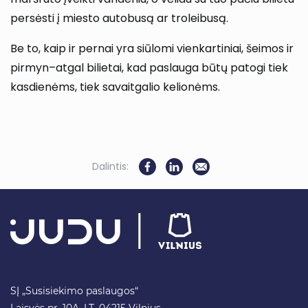
persėsti į miesto autobusą ar troleibusą.
Be to, kaip ir pernai yra siūlomi vienkartiniai, šeimos ir
pirmyn–atgal bilietai, kad paslauga būtų patogi tiek
kasdienėms, tiek savaitgalio kelionėms.
Dalintis:
SĮ „Susisiekimo paslaugos“