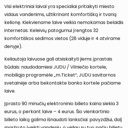
Visi elektriniai laivai yra specialiai pritaikyti miesto
vidaus vandenims, užtikrinant komfortišką ir tvarią
kelionę. Kiekviename laive veikia nemokamas belaidis
internetas. Keleivių patogumui įrengtos 32
komfortiškos sėdimos vietos (28 viduje ir 4 atvirame
denyje).
Keliautoja laivuose gali atsiskaityti jiems įprastais
būdais: naudodamiesi JUDU / Vilniečio kortele,
mobiliąja programėle „m.Ticket“, JUDU savitarnos
svetainėje arba bekontakte banko kortele pačiame
laive.
Įprasto 90 minučių elektroninio bilieto kaina siekia 3
eurus, o perkant laive – 4 eurus. Šio vienkartinio
bilieto laiką galima išnaudoti lanksčiai: pavyzdžiui, dalį
maršruto įveikti vandeniu, o vėliau su tuo pačiu bilietu