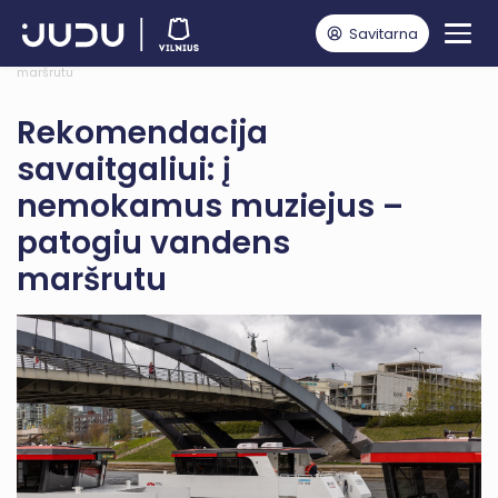
Savitarna
Pagrindinis
Naujienos
Viešasis transportas
Rekomendacija savaitgaliui: į nemokamus muziejus – patogiu vandens
maršrutu
Rekomendacija
savaitgaliui: į
nemokamus muziejus –
patogiu vandens
maršrutu