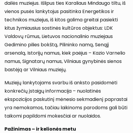
dailės muziejus. Išlipus ties Karaliaus Mindaugo tiltu, iš
vienos pusės lankytojus pasitinka Energetikos ir
technikos muziejus, iš kitos galima greitai pasiekti
kitus žymiausius sostinės kultūros objektus: LDK
Valdovų rūmus, Lietuvos nacionalinio muziejaus
Gedimino pilies bokštą, Pilininko namą, Senąjį
arsenalą, Istorijų namus, kiek paėjus – Kazio Varnelio
namus, Signatarų namus, Vilniaus gynybinės sienos
bastėją ar Vilniaus muziejų.
Muziejų lankytojams svarbu iš anksto pasidomėti
konkrečių įstaigų informacija – nuolatinės
ekspozicijos paskutinį mėnesio sekmadienį paprastai
yra nemokamos, tačiau laikinoms parodoms gali būti
taikomi papildomi mokesčiai ar nuolaidos.
Pažinimas – ir kelionės metu