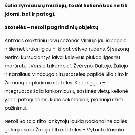
šalia žymiausių muziejų, todėl kelionė bus ne tik
įdomi, bet ir patogi.
Stotelės – netoli pagrindinių objektų
Antrasis elektrinių laivų sezonas Vilniuje jau įsibėgėjo
ir šiemet truks ilgiau – iki pat vėlyvo rudens. Šį sezoną
Nerimi kursuojantys laivai keleivius plukdo ilgesniu
maršrutu: „Verslo trikampio“, Žvėryno, Baltojo, Žaliojo
ir Karaliaus Mindaugo tiltų stoteles papildė Šilo tilto ir
Žirmūnų paplūdimio stotelės. Kadangi jos –
integruotos šalia lankomiausių sostinės vietų, kelionė
ypač patogi tiems, kurie sekmadienį planuoja skirti
pažinimui.
Netoli Baltojo tilto lankytojų laukia Nacionalinė dailės
galerija, šalia Žaliojo tilto stotelės – Vytauto Kasiulio