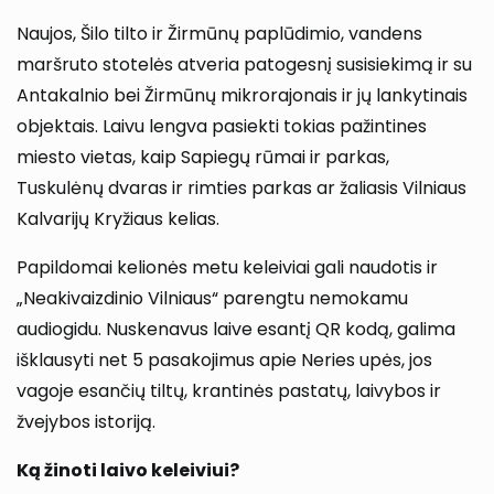
Naujos, Šilo tilto ir Žirmūnų paplūdimio, vandens
maršruto stotelės atveria patogesnį susisiekimą ir su
Antakalnio bei Žirmūnų mikrorajonais ir jų lankytinais
objektais. Laivu lengva pasiekti tokias pažintines
miesto vietas, kaip Sapiegų rūmai ir parkas,
Tuskulėnų dvaras ir rimties parkas ar žaliasis Vilniaus
Kalvarijų Kryžiaus kelias.
Papildomai kelionės metu keleiviai gali naudotis ir
„Neakivaizdinio Vilniaus“ parengtu nemokamu
audiogidu. Nuskenavus laive esantį QR kodą, galima
išklausyti net 5 pasakojimus apie Neries upės, jos
vagoje esančių tiltų, krantinės pastatų, laivybos ir
žvejybos istoriją.
Ką žinoti laivo keleiviui?