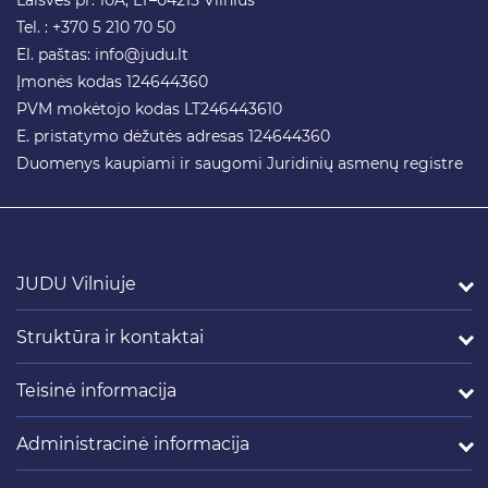
Laisvės pr. 10A, LT–04215 Vilnius
Tel. : +370 5 210 70 50
El. paštas:
info@judu.lt
Įmonės kodas 124644360
PVM mokėtojo kodas LT246443610
E. pristatymo dėžutės adresas 124644360
Duomenys kaupiami ir saugomi Juridinių asmenų registre
JUDU Vilniuje
Struktūra ir kontaktai
Teisinė informacija
Administracinė informacija