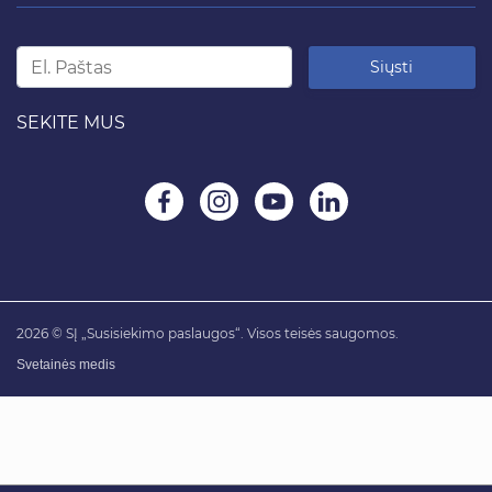
Siųsti
SEKITE MUS
2026 © SĮ „Susisiekimo paslaugos“. Visos teisės saugomos.
Svetainės medis