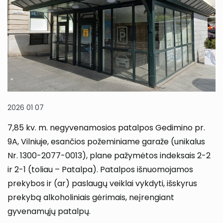
2026 01 07
7,85 kv. m. negyvenamosios patalpos Gedimino pr.
9A, Vilniuje, esančios požeminiame garaže (unikalus
Nr. 1300-2077-0013), plane pažymėtos indeksais 2-2
ir 2-1 (toliau – Patalpa). Patalpos išnuomojamos
prekybos ir (ar) paslaugų veiklai vykdyti, išskyrus
prekybą alkoholiniais gėrimais, neįrengiant
gyvenamųjų patalpų.