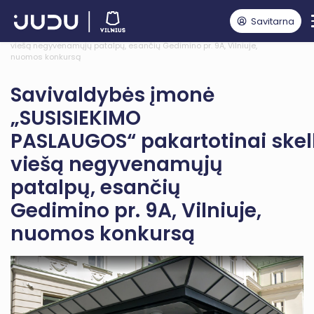
Savitarna
Pagrindinis
Naujienos
Savivaldybės įmonė „SUSISIEKIMO PASLAUGOS“ pakartotinai skelbia
viešą negyvenamųjų patalpų, esančių Gedimino pr. 9A, Vilniuje,
nuomos konkursą
Savivaldybės įmonė
„SUSISIEKIMO
PASLAUGOS“ pakartotinai skel
viešą negyvenamųjų
patalpų, esančių
Gedimino pr. 9A, Vilniuje,
nuomos konkursą