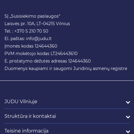
SĮ „Susisiekimo paslaugos“
Laisvės pr. 10A, LT–04215 Vilnius
Tel. : +370 5 210 70 50
El. paštas:
info@judu.lt
Įmonės kodas 124644360
PVM mokėtojo kodas LT246443610
E. pristatymo dėžutės adresas 124644360
Duomenys kaupiami ir saugomi Juridinių asmenų registre
JUDU Vilniuje
Struktūra ir kontaktai
Teisinė informacija