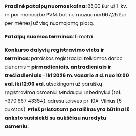
Pradinė patalpų nuomos kaina:
85,00 Eur už 1 kv.
m per mėnesį be PVM, bet ne mažiau nei 667,25 Eur
per mėnesį už visą nuomojamą plotą.
Patalpų nuomos terminas:
5 metai.
Konkurso dalyvių registravimo vieta ir
terminas:
paraiškos registracijai teikiamos darbo
dienomis –
pirmadieniais, antradieniais ir
trečiadieniais
–
iki 2026 m. vasario 4 d. nuo 10:00
val. iki 12:00 val.
atsakingam už paraiškų
registravimą asmeniui Mindaugui Lebednykui (tel.
+370 667 43364), adresu Laisvės pr. 10A, Vilnius (5
aukštas).
Prieš pristatant paraiškas yra būtina iš
anksto susisiekti su aukščiau nurodytu
asmeniu.