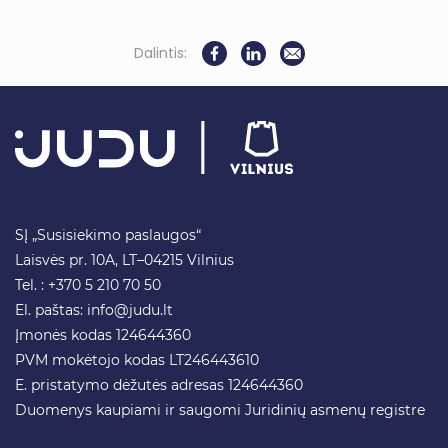
Dalintis:
SĮ „Susisiekimo paslaugos“
Laisvės pr. 10A, LT–04215 Vilnius
Tel. : +370 5 210 70 50
El. paštas:
info@judu.lt
Įmonės kodas 124644360
PVM mokėtojo kodas LT246443610
E. pristatymo dėžutės adresas 124644360
Duomenys kaupiami ir saugomi Juridinių asmenų registre