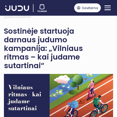
Savitarna
Pagrindinis
Naujienos
Sostinėje startuoja darnaus judumo kampanija: „Vilniaus ritmas – kai
judame sutartinai“
Sostinėje startuoja
darnaus judumo
kampanija: „Vilniaus
ritmas – kai judame
sutartinai“