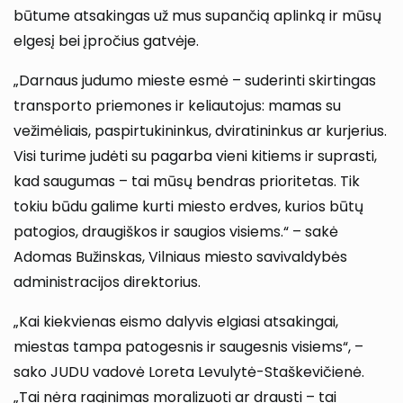
būtume atsakingas už mus supančią aplinką ir mūsų
elgesį bei įpročius gatvėje.
„Darnaus judumo mieste esmė – suderinti skirtingas
transporto priemones ir keliautojus: mamas su
vežimėliais, paspirtukininkus, dviratininkus ar kurjerius.
Visi turime judėti su pagarba vieni kitiems ir suprasti,
kad saugumas – tai mūsų bendras prioritetas. Tik
tokiu būdu galime kurti miesto erdves, kurios būtų
patogios, draugiškos ir saugios visiems.“ – sakė
Adomas Bužinskas, Vilniaus miesto savivaldybės
administracijos direktorius.
„Kai kiekvienas eismo dalyvis elgiasi atsakingai,
miestas tampa patogesnis ir saugesnis visiems“, –
sako JUDU vadovė Loreta Levulytė-Staškevičienė.
„Tai nėra raginimas moralizuoti ar drausti – tai