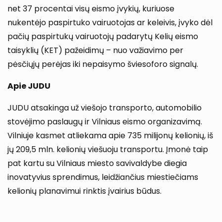
net 37 procentai visų eismo įvykių, kuriuose
nukentėjo paspirtuko vairuotojas ar keleivis, įvyko dėl
pačių paspirtukų vairuotojų padarytų Kelių eismo
taisyklių (KET) pažeidimų – nuo važiavimo per
pėsčiųjų perėjas iki nepaisymo šviesoforo signalų.
Apie JUDU
JUDU atsakinga už viešojo transporto, automobilio
stovėjimo paslaugų ir Vilniaus eismo organizavimą.
Vilniuje kasmet atliekama apie 735 milijonų kelionių, iš
jų 209,5 mln. kelionių viešuoju transportu. Įmonė taip
pat kartu su Vilniaus miesto savivaldybe diegia
inovatyvius sprendimus, leidžiančius miestiečiams
kelionių planavimui rinktis įvairius būdus.