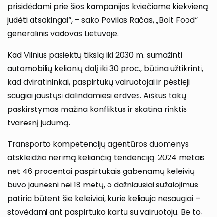
prisidėdami prie šios kampanijos kviečiame kiekvieną
judėti atsakingai“, – sako Povilas Račas, „Bolt Food“
generalinis vadovas Lietuvoje.
Kad Vilnius pasiektų tikslą iki 2030 m. sumažinti
automobilių kelionių dalį iki 30 proc., būtina užtikrinti,
kad dviratininkai, paspirtukų vairuotojai ir pėstieji
saugiai jaustųsi dalindamiesi erdves. Aiškus takų
paskirstymas mažina konfliktus ir skatina rinktis
tvaresnį judumą.
Transporto kompetencijų agentūros duomenys
atskleidžia nerimą keliančią tendenciją. 2024 metais
net 46 procentai paspirtukais gabenamų keleivių
buvo jaunesni nei 18 metų, o dažniausiai sužalojimus
patiria būtent šie keleiviai, kurie keliauja nesaugiai –
stovėdami ant paspirtuko kartu su vairuotoju. Be to,