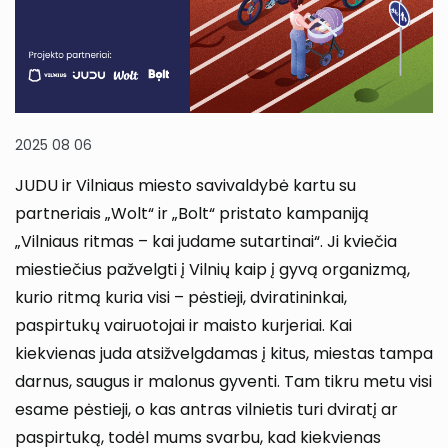
2025 08 06
JUDU ir Vilniaus miesto savivaldybė kartu su
partneriais „Wolt“ ir „Bolt“ pristato kampaniją
„Vilniaus ritmas – kai judame sutartinai“. Ji kviečia
miestiečius pažvelgti į Vilnių kaip į gyvą organizmą,
kurio ritmą kuria visi – pėstieji, dviratininkai,
paspirtukų vairuotojai ir maisto kurjeriai. Kai
kiekvienas juda atsižvelgdamas į kitus, miestas tampa
darnus, saugus ir malonus gyventi. Tam tikru metu visi
esame pėstieji, o kas antras vilnietis turi dviratį ar
paspirtuką, todėl mums svarbu, kad kiekvienas