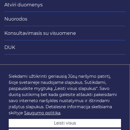
Atviri duomenys
Nuorodos
Konsultavimasis su visuomene
DUK
Siųsti
Siekdami užtikrinti geriausią Jūsų naršymo patirtį,
šioje svetainėje naudojame slapukus. Sutikdami,
SEKITE MUS
paspauskite mygtuką „Leisti visus slapukus“. Savo
duotą sutikimą bet kada galėsite atšaukti pakeisdami
savo interneto naršyklės nustatymus ir ištrindami
įrašytus slapukus. Detalesnė informacija skelbiama
skiltyje
Saugumo politika
.
Leisti visus