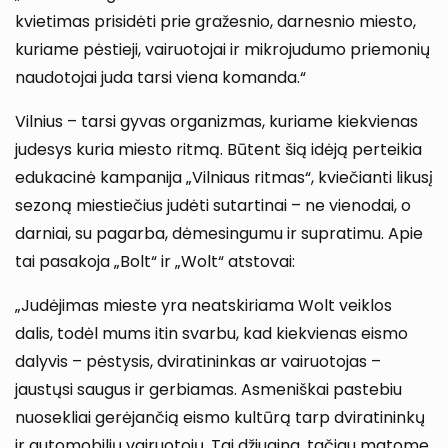
kvietimas prisidėti prie gražesnio, darnesnio miesto,
kuriame pėstieji, vairuotojai ir mikrojudumo priemonių
naudotojai juda tarsi viena komanda.“
Vilnius – tarsi gyvas organizmas, kuriame kiekvienas
judesys kuria miesto ritmą. Būtent šią idėją perteikia
edukacinė kampanija „Vilniaus ritmas“, kviečianti likusį
sezoną miestiečius judėti sutartinai – ne vienodai, o
darniai, su pagarba, dėmesingumu ir supratimu. Apie
tai pasakoja „Bolt“ ir „Wolt“ atstovai:
„Judėjimas mieste yra neatskiriama Wolt veiklos
dalis, todėl mums itin svarbu, kad kiekvienas eismo
dalyvis – pėstysis, dviratininkas ar vairuotojas –
jaustųsi saugus ir gerbiamas. Asmeniškai pastebiu
nuosekliai gerėjančią eismo kultūrą tarp dviratininkų
ir automobilių vairuotojų. Tai džiugina, tačiau matome