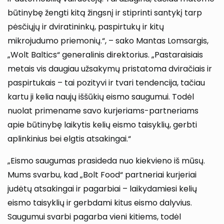
būtinybę žengti kitą žingsnį ir stiprinti santykį tarp
pėsčiųjų ir dviratininkų, paspirtukų ir kitų
mikrojudumo priemonių.“, – sako Mantas Lomsargis,
„Wolt Baltics“ generalinis direktorius. „Pastaraisiais
metais vis daugiau užsakymų pristatoma dviračiais ir
paspirtukais – tai pozityvi ir tvari tendencija, tačiau
kartu ji kelia naujų iššūkių eismo saugumui. Todėl
nuolat primename savo kurjeriams-partneriams
apie būtinybę laikytis kelių eismo taisyklių, gerbti
aplinkinius bei elgtis atsakingai.“
„Eismo saugumas prasideda nuo kiekvieno iš mūsų.
Mums svarbu, kad „Bolt Food“ partneriai kurjeriai
judėtų atsakingai ir pagarbiai – laikydamiesi kelių
eismo taisyklių ir gerbdami kitus eismo dalyvius.
Saugumui svarbi pagarba vieni kitiems, todėl