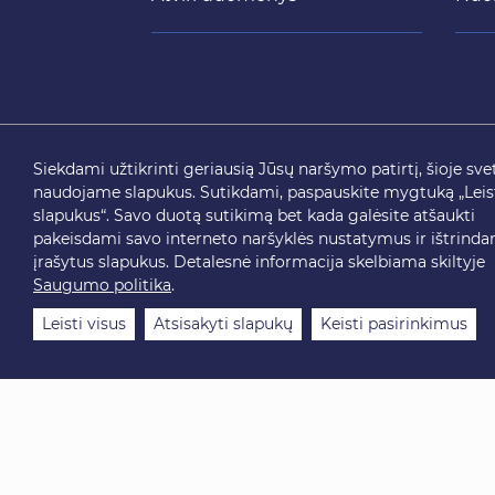
Siekdami užtikrinti geriausią Jūsų naršymo patirtį, šioje sve
naudojame slapukus. Sutikdami, paspauskite mygtuką „Leist
slapukus“. Savo duotą sutikimą bet kada galėsite atšaukti
pakeisdami savo interneto naršyklės nustatymus ir ištrinda
įrašytus slapukus. Detalesnė informacija skelbiama skiltyje
Saugumo politika
.
Leisti visus
Atsisakyti slapukų
Keisti pasirinkimus
2026 © SĮ „Susisiekimo paslaugos“. Visos teisės sa