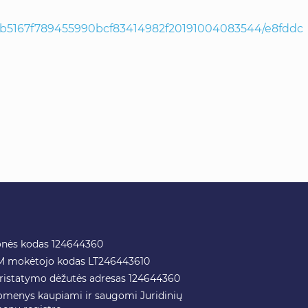
0b5167f789455990bcf83414982f20191004083544/e8fddc
nės kodas 124644360
 mokėtojo kodas LT246443610
pristatymo dėžutės adresas 124644360
menys kaupiami ir saugomi Juridinių