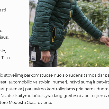
asti
e,
iaus,
nio,
 Tilto
lio stovėjimą parkomatuose nuo šio rudens tampa dar pat
sti automobilio valstybinį numerį, įrašyti sumą ir patvirt
škart patenka į parkavimo kontrolieriams prieinamą duo
šis atsiskaitymo būdas yra daug greitesnis, be to, jiems 
ektorė Modesta Gusarovienė.