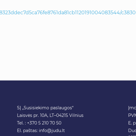
b68323ddec7d5ca76fe8761da81cb1120191004083544/c383
SĮ „Susisiekimo paslaugos“
Įmo
Laisvės pr. 10A, LT–04215 Vilnius
PVM
Tel. : +370 5 210 70 50
E. 
El. paštas:
info@judu.lt
Duo