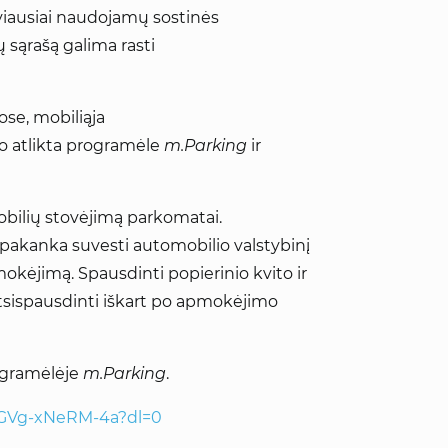
yviausiai naudojamų sostinės
 sąrašą galima rasti
ose, mobiliąja
o atlikta programėle
m.Parking
ir
bilių stovėjimą parkomatai.
 pakanka suvesti automobilio valstybinį
okėjimą. Spausdinti popierinio kvito ir
a atsispausdinti iškart po apmokėjimo
rogramėlėje
m.Parking
.
-GVg-xNeRM-4a?dl=0