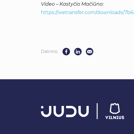
Video – Kastyčio Mačiūno:
https://wetransfer.com/downloads/7
Dalintis: