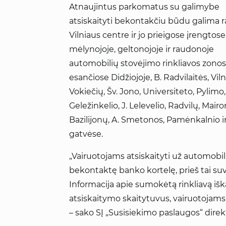
Atnaujintus parkomatus su galimybe
atsiskaityti bekontakčiu būdu galima r
Vilniaus centre ir jo prieigose įrengtose
mėlynojoje, geltonojoje ir raudonoje
automobilių stovėjimo rinkliavos zonos
esančiose Didžiojoje, B. Radvilaitės, Viln
Vokiečių, Šv. Jono, Universiteto, Pylimo,
Geležinkelio, J. Lelevelio, Radvilų, Mairo
Bazilijonų, A. Smetonos, Pamėnkalnio ir
gatvėse.
„Vairuotojams atsiskaityti už automobi
bekontaktę banko kortelę, prieš tai suve
Informacija apie sumokėtą rinkliavą i
atsiskaitymo skaitytuvus, vairuotojams 
– sako SĮ „Susisiekimo paslaugos“ dir