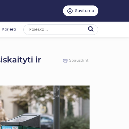
Savitarna
Karjera
skaityti ir
Spausdinti