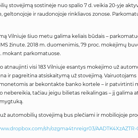
ių stovėjimą sostinėje nuo spalio 7 d. veikia 20-yje akt
, geltonojoje ir raudonojoje rinkliavos zonose. Parkomatų
imą Vilniuje šiuo metu galima keliais būdais – parkomatu
MS žinute. 2018 m. duomenimis, 79 proc. mokėjimų buv
oc. mokant parkomatuose.
atnaujinti visi 183 Vilniuje esantys mokėjimo už automo
a ir pagreitina atsiskaitymą už stovėjimą. Vairuotojams
monetomis ar bekontakte banko kortele – ir patvirtinti m
lo nebereikia, tačiau jeigu bilietas reikalingas – jį galim
ą mygtuką.
už automobilių stovėjimą bus plečiami ir mobiliojoje p
/www.dropbox.com/sh/ozgma4tnreigr03/AADTK4XzAZTR