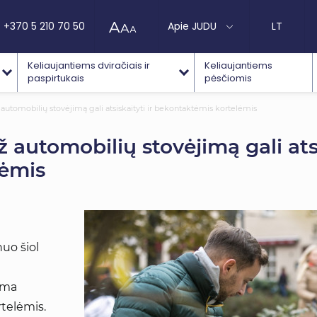
+370 5 210 70 50
Apie JUDU
LT
Keliaujantiems dviračiais ir
Keliaujantiems
paspirtukais
pėsčiomis
ž automobilių stovėjimą gali atsiskaityti ir bekontaktėmis kortelėmis
ž automobilių stovėjimą gali atsi
lėmis
uo šiol
ima
rtelėmis.