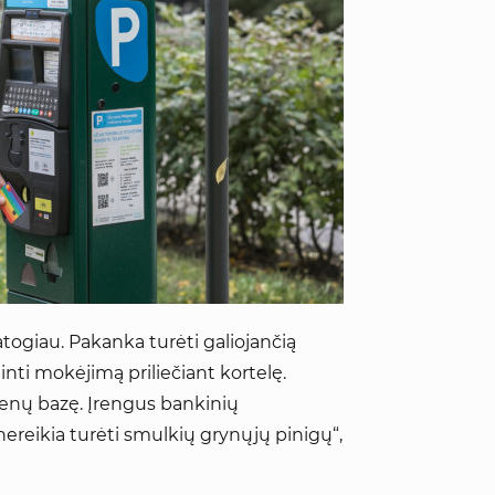
ogiau. Pakanka turėti galiojančią
inti mokėjimą priliečiant kortelę.
menų bazę. Įrengus bankinių
nereikia turėti smulkių grynųjų pinigų“,