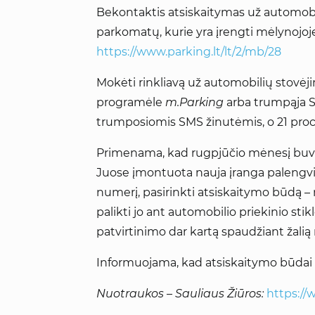
Bekontaktis atsiskaitymas už automobil
parkomatų, kurie yra įrengti mėlynojoje
https://www.parking.lt/lt/2/mb/28
Mokėti rinkliavą už automobilių stovėj
programėle
m.Parking
arba trumpąja S
trumposiomis SMS žinutėmis, o 21 pr
Primenama, kad rugpjūčio mėnesį buvo 
Juose įmontuota nauja įranga palengvin
numerį, pasirinkti atsiskaitymo būdą – 
palikti jo ant automobilio priekinio stik
patvirtinimo dar kartą spaudžiant žali
Informuojama, kad atsiskaitymo būdai 
Nuotraukos – Sauliaus Žiūros:
https:/