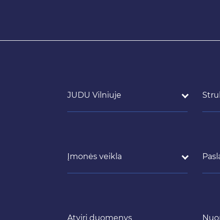
JUDU Vilniuje
Stru
Įmonės veikla
Pasl
Atviri duomenys
Nuo