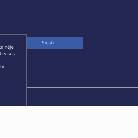
Siųsti
tainėje
i visus
mi
ugomos.