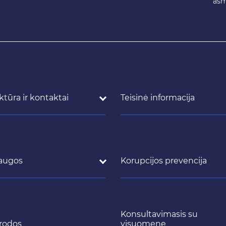
asm
ktūra ir kontaktai
Teisinė informacija
augos
Korupcijos prevencija
Konsultavimasis su
rodos
visuomene