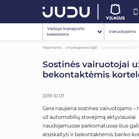
Viešojo transporto
Vairuotojams
keleiviams
Pagrindinis
Uncategorized @lt
Sostinės vairuotojai u
Sostinės vairuotojai u
bekontaktėmis korte
2019 10 07
Gera naujiena sostinės vairuotojams – n
už automobilių stovėjimą aktyviausiai
naudojamuose parkomatuose bus gal
atsiskaityti ir bekontaktėmis banko ko