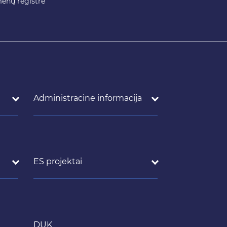
enų registre
Administracinė informacija
ES projektai
DUK