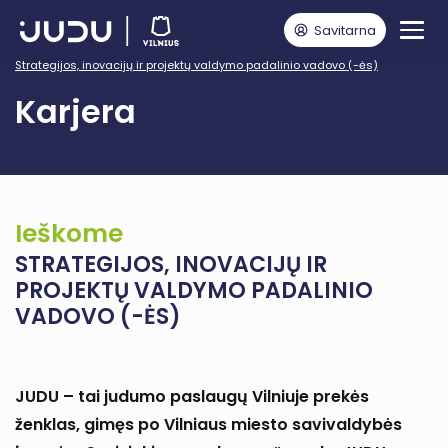
Savitarna
Pagrindinis
Strategijos, inovacijų ir projektų valdymo padalinio vadovo (-ės)
Karjera
Ieškome
STRATEGIJOS, INOVACIJŲ IR
PROJEKTŲ VALDYMO PADALINIO
VADOVO (-ĖS)
JUDU – tai judumo paslaugų Vilniuje prekės
ženklas, gimęs po Vilniaus miesto savivaldybės