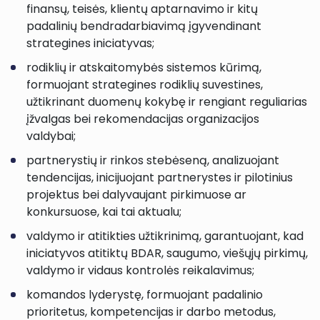
finansų, teisės, klientų aptarnavimo ir kitų
padalinių bendradarbiavimą įgyvendinant
strategines iniciatyvas;
rodiklių ir atskaitomybės sistemos kūrimą,
formuojant strategines rodiklių suvestines,
užtikrinant duomenų kokybę ir rengiant reguliarias
įžvalgas bei rekomendacijas organizacijos
valdybai;
partnerystių ir rinkos stebėseną, analizuojant
tendencijas, inicijuojant partnerystes ir pilotinius
projektus bei dalyvaujant pirkimuose ar
konkursuose, kai tai aktualu;
valdymo ir atitikties užtikrinimą, garantuojant, kad
iniciatyvos atitiktų BDAR, saugumo, viešųjų pirkimų,
valdymo ir vidaus kontrolės reikalavimus;
komandos lyderystę, formuojant padalinio
prioritetus, kompetencijas ir darbo metodus,