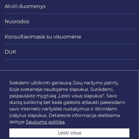
Atviri duomenys
Nuorodos
Konsultavimasis su visuomene
DUK
Siųsti
Siekdami užtikrinti geriausią Jūsų naršymo patirtį,
šioje svetainėje naudojame slapukus. Sutikdami,
SEKITE MUS
paspauskite mygtuką „Leisti visus slapukus“. Savo
duotą sutikimą bet kada galėsite atšaukti pakeisdami
savo interneto naršyklės nustatymus ir ištrindami
įrašytus slapukus. Detalesnė informacija skelbiama
skiltyje
Saugumo politika
.
Leisti visus