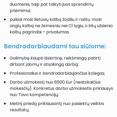
duomenis, taip pat taikyti juos sprendimų
priėmimui;
puikiai moki lietuvių kalbą žodžiu ir raštu, moki
anglų kalbą ne žemesniu nei C1 lygiu, o kitų užsienio
kalbų pagrindai – privalumas.
Bendradarbiaudami tau siūlome:
Galimybę kaupti išskirtinę, reikšmingą patirtį
dirbant įdomų ir atsakingą darbą;
Profesionalius ir bendradarbiaujančius kolegas;
Darbo užmokestį nuo 6500 Eur (neatskaičius
mokesčių). Konkretus darbo užmokestis priklausys
nuo Tavo kompetencijų;
Metinį priedą priklausantį nuo pasiektų veiklos
rezultatų;