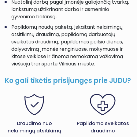
Nuotolinį darbą pagal įmonėje galiojančią tvarką,
lankstumą užtikrinant darbo ir asmeninio
gyvenimo balansą;
Papildomų naudų paketą, įskaitant nelaimingų
atsitikimų draudimą, papildomą darbuotojų
sveikatos draudimą, papildomas poilsio dienas,
dalyvavimą įmonės renginiuose, mokymuose ir
kitose veiklose ir žinoma nemokamą važiavimą
viešuoju transportu Vilniaus mieste.
Ko gali tikėtis prisijungęs prie JUDU?
Draudimo nuo
Papildomo sveikatos
nelaimingų atsitikimų
draudimo