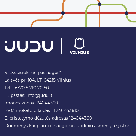
SĮ „Susisiekimo paslaugos“
Laisvės pr. 10A, LT–04215 Vilnius
Tel. : +370 5 210 70 50
El. paštas:
info@judu.lt
Įmonės kodas 124644360
PVM mokėtojo kodas LT246443610
E. pristatymo dėžutės adresas 124644360
Duomenys kaupiami ir saugomi Juridinių asmenų registre