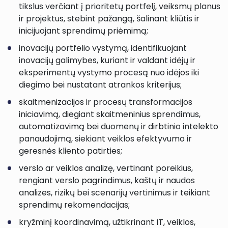
tikslus verčiant į prioritetų portfelį, veiksmų planus
ir projektus, stebint pažangą, šalinant kliūtis ir
inicijuojant sprendimų priėmimą;
inovacijų portfelio vystymą, identifikuojant
inovacijų galimybes, kuriant ir valdant idėjų ir
eksperimentų vystymo procesą nuo idėjos iki
diegimo bei nustatant atrankos kriterijus;
skaitmenizacijos ir procesų transformacijos
iniciavimą, diegiant skaitmeninius sprendimus,
automatizavimą bei duomenų ir dirbtinio intelekto
panaudojimą, siekiant veiklos efektyvumo ir
geresnės kliento patirties;
verslo ar veiklos analizę, vertinant poreikius,
rengiant verslo pagrindimus, kaštų ir naudos
analizes, rizikų bei scenarijų vertinimus ir teikiant
sprendimų rekomendacijas;
kryžminį koordinavimą, užtikrinant IT, veiklos,