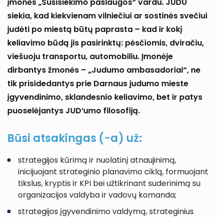
įmonės „Susisiekimo paslaugos“ vardu. JUDU
siekia, kad kiekvienam vilniečiui ar sostinės svečiui
judėti po miestą būtų paprasta – kad ir kokį
keliavimo būdą jis pasirinktų: pėsčiomis, dviračiu,
viešuoju transportu, automobiliu. Įmonėje
dirbantys žmonės – „Judumo ambasadoriai“, ne
tik prisidedantys prie Darnaus judumo mieste
įgyvendinimo, sklandesnio keliavimo, bet ir patys
puoselėjantys JUD‘umo filosofiją.
Būsi atsakingas (-a) už:
strategijos kūrimą ir nuolatinį atnaujinimą,
inicijuojant strateginio planavimo ciklą, formuojant
tikslus, kryptis ir KPI bei užtikrinant suderinimą su
organizacijos valdyba ir vadovų komanda;
strategijos įgyvendinimo valdymą, strateginius