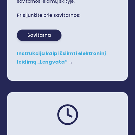
savitarnos leidimų skiltyje.
Prisijunkite prie savitarnos:
Savitarna
Instrukcija kaip išsiimti elektroninį
leidimą „Lengvata“
→