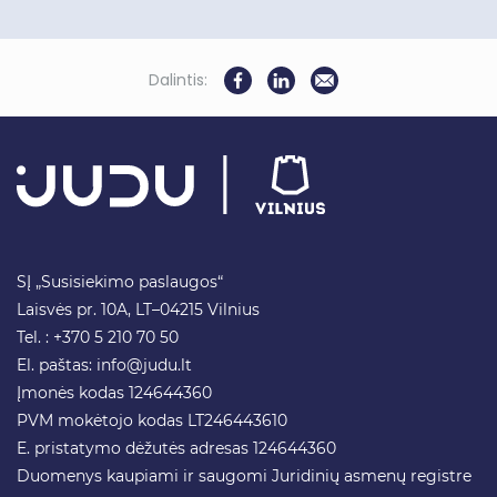
Dalintis:
SĮ „Susisiekimo paslaugos“
Laisvės pr. 10A, LT–04215 Vilnius
Tel. : +370 5 210 70 50
El. paštas:
info@judu.lt
Įmonės kodas 124644360
PVM mokėtojo kodas LT246443610
E. pristatymo dėžutės adresas 124644360
Duomenys kaupiami ir saugomi Juridinių asmenų registre