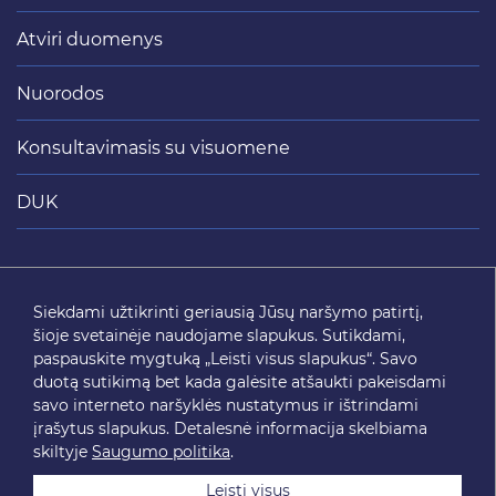
Atviri duomenys
Nuorodos
Konsultavimasis su visuomene
DUK
Siųsti
Siekdami užtikrinti geriausią Jūsų naršymo patirtį,
šioje svetainėje naudojame slapukus. Sutikdami,
SEKITE MUS
paspauskite mygtuką „Leisti visus slapukus“. Savo
duotą sutikimą bet kada galėsite atšaukti pakeisdami
savo interneto naršyklės nustatymus ir ištrindami
įrašytus slapukus. Detalesnė informacija skelbiama
skiltyje
Saugumo politika
.
Leisti visus