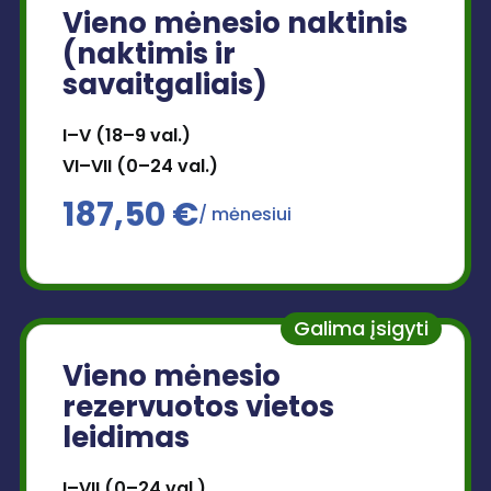
Vieno mėnesio naktinis
(naktimis ir
savaitgaliais)
I–V (18–9 val.)
VI–VII (0–24 val.)
187,50 €
/ mėnesiui
Galima įsigyti
Vieno mėnesio
rezervuotos vietos
leidimas
I–VII (0–24 val.)