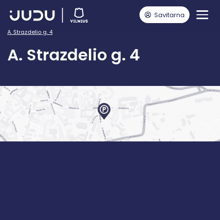
Savitarna
Pagrindinis
Vairuotojams
JUDU Stovėjimo aikštelės Vilniuje
A. Strazdelio g. 4
A. Strazdelio g. 4