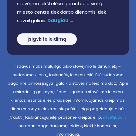
stovėjimo aikštelėse garantuoja vietą
miesto centre tiek darbo dienomis, tiek
savaitgaliais.
Daugiau →
Įsigykite leidimą
Išdavus maksimalų ilgalaikio stovėjimo leidimų kiekį –
sudaroma klientų, laukiančių leidimų, eilė. Eilė sudaroma
pagal kreipimosi įsigyti ilgalaikio stovėjimo leidimo datą. Apie
atsiradusią galimybę išduoti ilgalaikio stovėjimo leidimą
klientas, esantis eilės pradžioje, informuojamas kreipimosi
dieną nurodytu elektroniniu paštu. Jeigu pageidaujate būti
įtraukti į laukiančiųjų eilę, prašome kreiptis el. p.
info@judu.lt
,
nurodant pageidaujamą leidimų kiekį ir kontaktinę
informaciją.