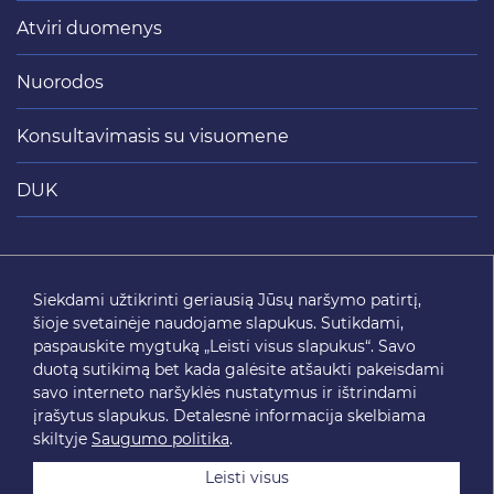
Atviri duomenys
Nuorodos
Konsultavimasis su visuomene
DUK
Siųsti
Siekdami užtikrinti geriausią Jūsų naršymo patirtį,
šioje svetainėje naudojame slapukus. Sutikdami,
SEKITE MUS
paspauskite mygtuką „Leisti visus slapukus“. Savo
duotą sutikimą bet kada galėsite atšaukti pakeisdami
savo interneto naršyklės nustatymus ir ištrindami
įrašytus slapukus. Detalesnė informacija skelbiama
skiltyje
Saugumo politika
.
Leisti visus