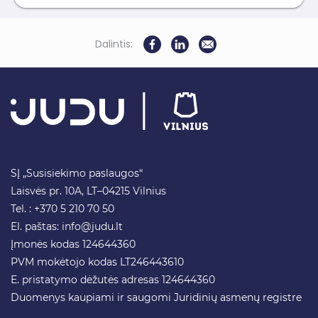
Dalintis:
SĮ „Susisiekimo paslaugos“
Laisvės pr. 10A, LT–04215 Vilnius
Tel. : +370 5 210 70 50
El. paštas:
info@judu.lt
Įmonės kodas 124644360
PVM mokėtojo kodas LT246443610
E. pristatymo dėžutės adresas 124644360
Duomenys kaupiami ir saugomi Juridinių asmenų registre