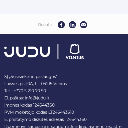
Dalintis:
SĮ „Susisiekimo paslaugos“
Laisvės pr. 10A, LT–04215 Vilnius
Tel. : +370 5 210 70 50
El. paštas:
info@judu.lt
Įmonės kodas 124644360
PVM mokėtojo kodas LT246443610
E. pristatymo dėžutės adresas 124644360
Duomenys kaupiami ir saugomi Juridinių asmenų registre