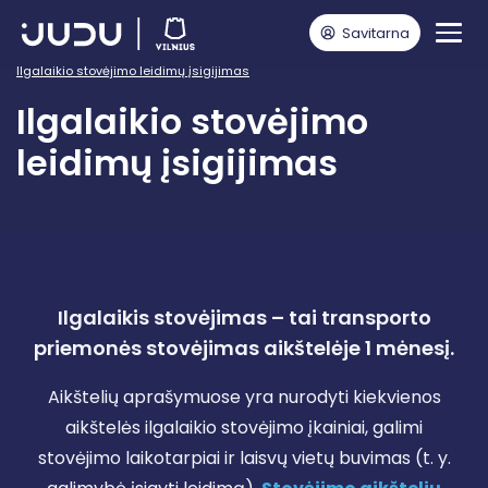
Savitarna
Pagrindinis
Vairuotojams
JUDU Stovėjimo aikštelės Vilniuje
Ilgalaikio stovėjimo leidimų įsigijimas
Ilgalaikio stovėjimo
leidimų įsigijimas
Ilgalaikis stovėjimas – tai transporto
priemonės stovėjimas aikštelėje 1 mėnesį.
Aikštelių aprašymuose yra nurodyti kiekvienos
aikštelės ilgalaikio stovėjimo įkainiai, galimi
stovėjimo laikotarpiai ir laisvų vietų buvimas (t. y.