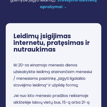
galimybė įsigyti leidimą).
Stovėjimo aikštelių
aprašymai →
Leidimų įsigijimas
internetu, pratęsimas ir
nutraukimas
Iki 20-os einamojo mėnesio dienos
užsisakykite leidimą ateinančiam mėnesiui
/ mėnesiams pasirinkę „Įsigyti ilgalaikio
stovėjimo leidimą“ ir užpildę formą;
Jei nuo kito mėnesio pradžios reikiamoje
aikštelėje laisvų vietų bus, 15-ą arba 21-ą