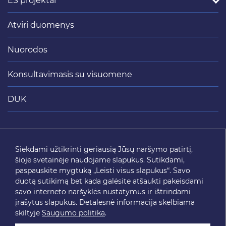
ES projektai
Atviri duomenys
Nuorodos
Konsultavimasis su visuomene
DUK
Siųsti
Siekdami užtikrinti geriausią Jūsų naršymo patirtį,
šioje svetainėje naudojame slapukus. Sutikdami,
SEKITE MUS
paspauskite mygtuką „Leisti visus slapukus“. Savo
duotą sutikimą bet kada galėsite atšaukti pakeisdami
savo interneto naršyklės nustatymus ir ištrindami
įrašytus slapukus. Detalesnė informacija skelbiama
skiltyje
Saugumo politika
.