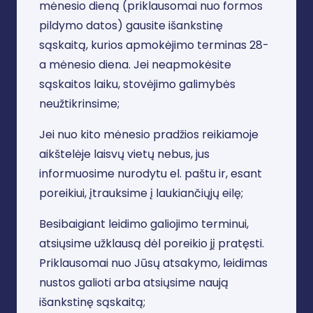
mėnesio dieną (priklausomai nuo formos
pildymo datos) gausite išankstinę
sąskaitą, kurios apmokėjimo terminas 28-
a mėnesio diena. Jei neapmokėsite
sąskaitos laiku, stovėjimo galimybės
neužtikrinsime;
Jei nuo kito mėnesio pradžios reikiamoje
aikštelėje laisvų vietų nebus, jus
informuosime nurodytu el. paštu ir, esant
poreikiui, įtrauksime į laukiančiųjų eilę;
Besibaigiant leidimo galiojimo terminui,
atsiųsime užklausą dėl poreikio jį pratęsti.
Priklausomai nuo Jūsų atsakymo, leidimas
nustos galioti arba atsiųsime naują
išankstinę sąskaitą;