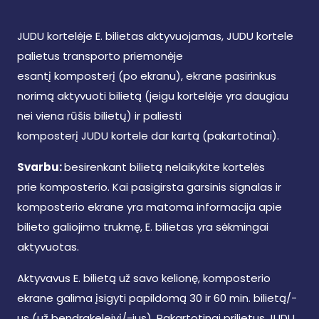
JUDU kortelėje E. bilietas aktyvuojamas, JUDU kortele
palietus transporto priemonėje
esantį komposterį (po ekranu), ekrane pasirinkus
norimą aktyvuoti bilietą (jeigu kortelėje yra daugiau
nei viena rūšis bilietų) ir paliesti
komposterį JUDU kortele dar kartą (pakartotinai).
Svarbu:
besirenkant bilietą nelaikykite kortelės
prie komposterio. Kai pasigirsta garsinis signalas ir
komposterio ekrane yra matoma informacija apie
bilieto galiojimo trukmę, E. bilietas yra sėkmingai
aktyvuotas.
Aktyvavus E. bilietą už savo kelionę, komposterio
ekrane galima įsigyti papildomą 30 ir 60 min. bilietą/-
us (už bendrakeleivį/-ius). Pakartotinai prilietus JUDU