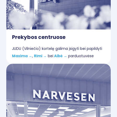
Prekybos centruose
JUDU (Vilniečio) kortelę galima įsigyti bei papildyti
Maxima →
,
Rimi →
bei
Aibė →
parduotuvėse