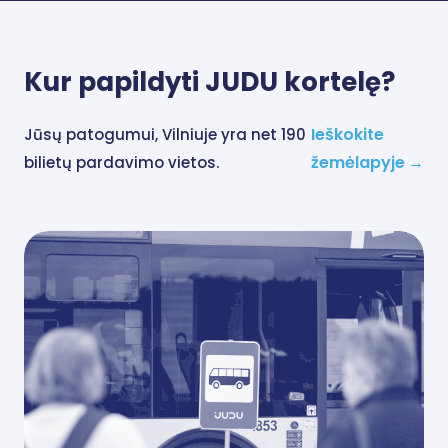
Kur papildyti JUDU kortelę?
Ieškokite
Jūsų patogumui, Vilniuje yra net 190
žemėlapyje
→
bilietų pardavimo vietos.