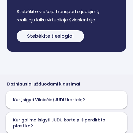
Stebėkite viešojo transporto judėjimą
realiuoju laiku virtualioje švieslentėje
Stebėkite tiesiogiai
Dažniausiai užduodami klausimai
Kur įsigyti Vilniečio/JUDU kortelę?
Kur galima įsigyti JUDU kortelę iš perdirbto
plastiko?