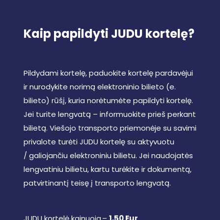
Kaip papildyti JUDU kortelę?
Pildydami kortelę, paduokite kortelę pardavėjui
ir nurodykite norimą elektroninio bilieto (e.
bilieto) rūšį, kuria norėtumėte papildyti kortelę.
Jei turite lengvatą – informuokite prieš perkant
bilietą. Viešojo transporto priemonėje su savimi
privalote turėti JUDU kortelę su aktyvuotu
/ galiojančiu elektroniniu bilietu. Jei naudojatės
lengvatiniu bilietu, kartu turėkite ir dokumentą,
patvirtinantį teisę į transporto lengvatą.
JUDU kortelė kainuoja –
1,50 Eur
.