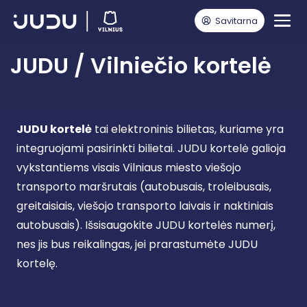
Savitarna
Pagrindinis
Viešojo transporto keleiviams
JUDU / Vilniečio kortelė
JUDU / Vilniečio kortelė
JUDU kortelė
tai elektroninis bilietas, kuriame yra
integruojami pasirinkti bilietai. JUDU kortelė galioja
vykstantiems visais Vilniaus miesto viešojo
transporto maršrutais (autobusais, troleibusais,
greitaisiais, viešojo transporto laivais ir naktiniais
autobusais). Išsisaugokite JUDU kortelės numerį,
nes jis bus reikalingas, jei prarastumėte JUDU
kortelę.