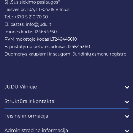
SĮ „Susisiekimo paslaugos“
Laisvės pr. 10A, LT–04215 Vilnius
Tel. : +370 5 210 70 50
El. paštas:
info@judu.lt
Įmonės kodas 124644360
PVM mokėtojo kodas LT246443610
E. pristatymo dėžutės adresas 124644360
Duomenys kaupiami ir saugomi Juridinių asmenų registre
JUDU Vilniuje
Struktūra ir kontaktai
Teisinė informacija
Administracinė informacija